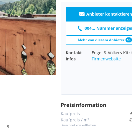
Anbieter kontaktieren
004... Nummer anzeige
Mehr von diesem Anbieter
58
Kontakt
Engel & Völkers Kitz
Infos
Firmenwebsite
Preisinformation
Kaufpreis
Kaufpreis / m²
€
Berechnet von willhaben
3