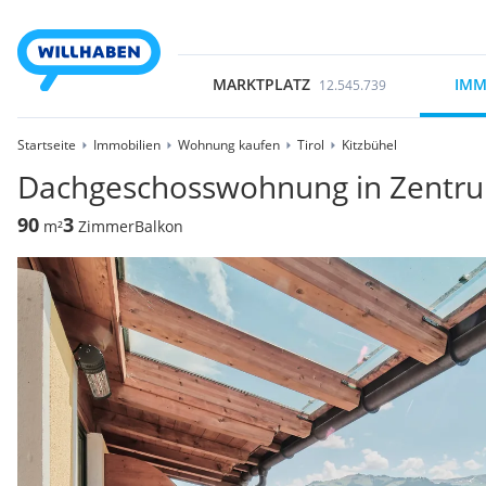
MARKTPLATZ
IMM
12.545.739
Startseite
Immobilien
Wohnung kaufen
Tirol
Kitzbühel
Dachgeschosswohnung in Zentr
90
3
m²
Zimmer
Balkon