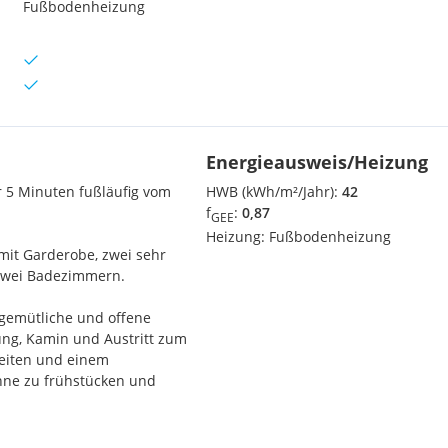
Fußbodenheizung
Energieausweis/Heizung
r 5 Minuten fußläufig vom
HWB (kWh/m²/Jahr):
42
f
:
0,87
GEE
Heizung:
Fußbodenheizung
it Garderobe, zwei sehr
 zwei Badezimmern.
h gemütliche und offene
ung, Kamin und Austritt zum
keiten und einem
onne zu frühstücken und