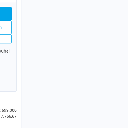
n
bühel
€ 699.000
 7.766,67