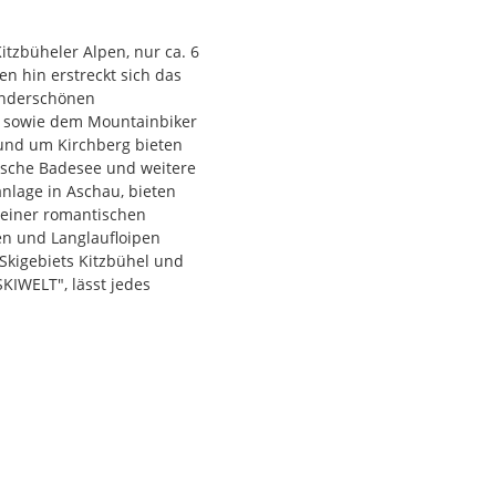
Kitzbüheler Alpen, nur ca. 6
n hin erstreckt sich das
underschönen
r sowie dem Mountainbiker
und um Kirchberg bieten
erische Badesee und weitere
anlage in Aschau, bieten
seiner romantischen
n und Langlaufloipen
Skigebiets Kitzbühel und
KIWELT", lässt jedes
ern" bietet Kirchberg den