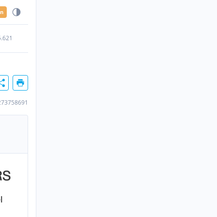
en
5.621
273758691
l