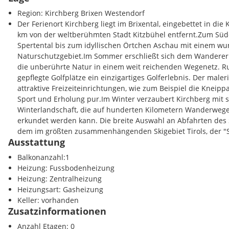
Region: Kirchberg Brixen Westendorf
Der Ferienort Kirchberg liegt im Brixental, eingebettet in die 
km von der weltberühmten Stadt Kitzbühel entfernt.Zum Süde
Spertental bis zum idyllischen Örtchen Aschau mit einem w
Naturschutzgebiet.Im Sommer erschließt sich dem Wandere
die unberührte Natur in einem weit reichenden Wegenetz. R
gepflegte Golfplätze ein einzigartiges Golferlebnis. Der mal
attraktive Freizeiteinrichtungen, wie zum Beispiel die Kneipp
Sport und Erholung pur.Im Winter verzaubert Kirchberg mit 
Winterlandschaft, die auf hunderten Kilometern Wanderwege
erkundet werden kann. Die breite Auswahl an Abfahrten des 
dem im größten zusammenhängenden Skigebiet Tirols, der "S
Ausstattung
Skifahrerherz mit Garantie schneller schlagen. Den "Newcom
einzigartigen Service kostenloser Übungslifte im Tal.
Balkonanzahl:1
Heizung: Fussbodenheizung
Heizung: Zentralheizung
Heizungsart: Gasheizung
Keller: vorhanden
Zusatzinformationen
Anzahl Etagen: 0