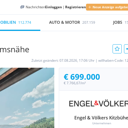
Nachrichten
Einloggen
|
Registrieren
Neue Anzeige aufgeb
OBILIEN
AUTO & MOTOR
JOBS
112.774
207.159
1
umsnähe
Zuletzt geändert:
07.08.2026, 17:06 Uhr
|
willhaben-Code:
1
€ 699.000
€ 7.766,67/m²
Engel & Völkers Kitzbühe
Unternehmen