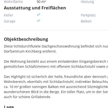
Wohnfläche
90 m²
Heizung
Ausstattung und Freiflächen
Keller
Parkplatz
Garage
Balkon
Objektbeschreibung
Diese lichtdurchflutete Dachgeschosswohnung befindet sich nu
Dorfzentrum Kirchberg entfernt.
Die Wohnung besteht aus einem einladenden Eingangsbereich m
gemütlichen Schlafzimmern mit offenem Sichtdachstuhl sowie
Das Highlight ist sicherlich der helle, freundliche aber dennoc
Wohnbereich, ebenfalls mit Sichtdachstuhl, indirekter Beleucht
ca. 10 m² großen sonnigen Balkon mit ausreichend Sitzmöglich
wunderschönen Blick in die Berge. Ein toller Platz, um in der S
auch für schöne Grillabende.
Lage
2 Tiefgaragenplätze sind im Kaufpreis enthalten.