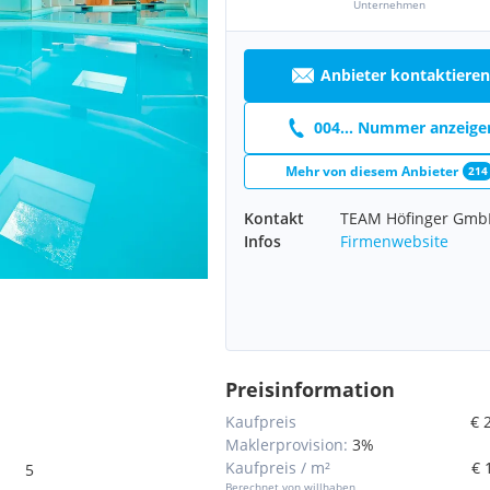
Unternehmen
Anbieter kontaktieren
004... Nummer anzeige
Mehr von diesem Anbieter
214
Kontakt
TEAM Höfinger Gmb
Infos
Firmenwebsite
Preisinformation
Kaufpreis
€ 
Maklerprovision:
3%
Kaufpreis / m²
€ 
5
Berechnet von willhaben