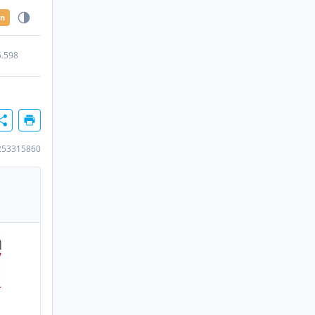
en
5.598
253315860