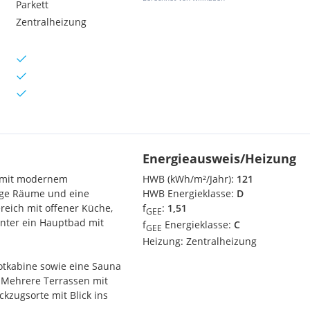
Parkett
Zentralheizung
Energieausweis/Heizung
nz mit modernem
HWB (kWh/m²/Jahr):
121
ige Räume und eine
HWB Energieklasse:
D
reich mit offener Küche,
f
:
1,51
GEE
unter ein Hauptbad mit
f
Energieklasse:
C
GEE
Heizung:
Zentralheizung
otkabine sowie eine Sauna
. Mehrere Terrassen mit
ckzugsorte mit Blick ins