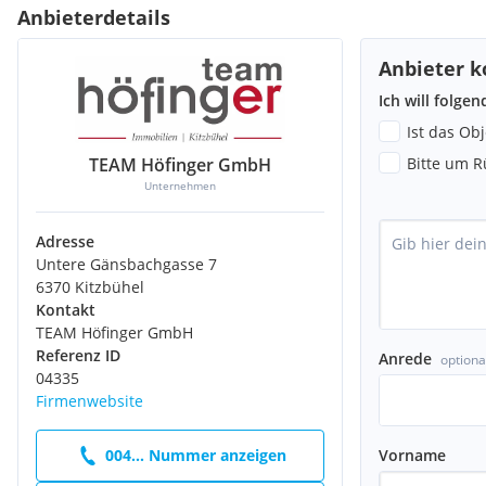
Anbieterdetails
Anbieter k
Ich will folge
Ist das Ob
TEAM Höfinger GmbH
Bitte um R
Unternehmen
Adresse
Untere Gänsbachgasse 7
6370 Kitzbühel
Kontakt
TEAM Höfinger GmbH
Referenz ID
Anrede
optiona
04335
Firmenwebsite
Vorname
004... Nummer anzeigen