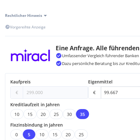
*** Der Eigentümer wurde aufgefordert, den Energieausweis vo
Rechtlicher Hinweis
Vorgereihte Anzeige
Eine Anfrage. Alle führenden
Umfassender Vergleich führender Banken 
Dazu persönliche Beratung bis zur Kreditu
Kaufpreis
Eigenmittel
€
€
Kreditlaufzeit in Jahren
10
15
20
25
30
35
Fixzinsbindung in Jahren
0
5
10
15
20
25