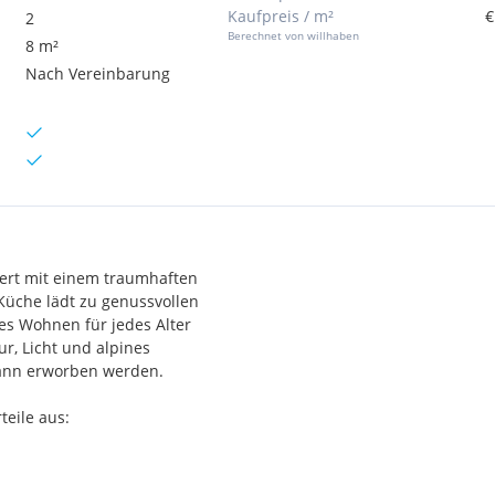
Kaufpreis / m²
€
2
Berechnet von willhaben
8 m²
Nach Vereinbarung
tert mit einem traumhaften
 Küche lädt zu genussvollen
es Wohnen für jedes Alter
ur, Licht und alpines
kann erworben werden.
eile aus: