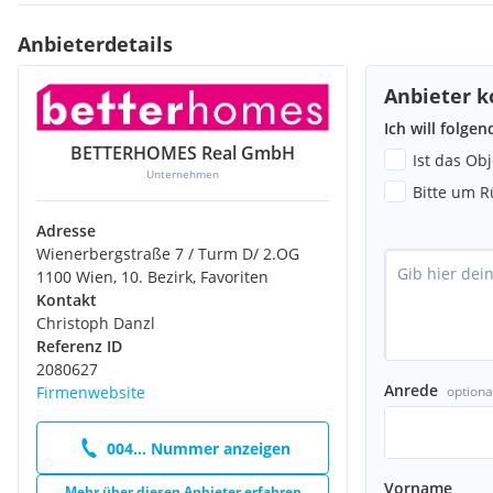
Anbieterdetails
Anbieter k
Ich will folge
BETTERHOMES Real GmbH
Ist das Ob
Unternehmen
Bitte um R
Adresse
Wienerbergstraße 7 / Turm D/ 2.OG
1100 Wien, 10. Bezirk, Favoriten
Kontakt
Christoph Danzl
Referenz ID
2080627
Anrede
optiona
Firmenwebsite
004... Nummer anzeigen
Vorname
Mehr über diesen Anbieter erfahren