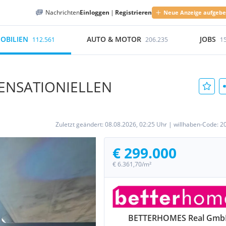
Nachrichten
Einloggen
|
Registrieren
Neue Anzeige aufgeb
OBILIEN
AUTO & MOTOR
JOBS
112.561
206.235
1
 SENSATIONIELLEN
Zuletzt geändert:
08.08.2026, 02:25 Uhr
|
willhaben-Code:
2
€ 299.000
€ 6.361,70/m²
BETTERHOMES Real Gm