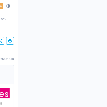
en
5.540
076651818
bH