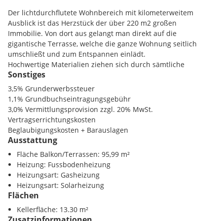
Der lichtdurchflutete Wohnbereich mit kilometerweitem
Ausblick ist das Herzstück der über 220 m2 großen
Immobilie. Von dort aus gelangt man direkt auf die
gigantische Terrasse, welche die ganze Wohnung seitlich
umschließt und zum Entspannen einlädt.
Hochwertige Materialien ziehen sich durch sämtliche
Sonstiges
Räumlichkeiten, beginnend mit der modernen Küche und
endend mit einem Panorama-Atelier, durch.
3,5% Grunderwerbssteuer
1,1% Grundbuchseintragungsgebühr
Mit insgesamt drei Schlafzimmern, zwei Büroräumen, zwei
3,0% Vermittlungsprovision zzgl. 20% MwSt.
Bädern und zwei Vorräumen, lassen sich
Vertragserrichtungskosten
eine Vielzahl an individuellen gestalterischen Möglichkeiten
Beglaubigungskosten + Barauslagen
im Interior-Bereich realisieren.
Ausstattung
Edle Parkettböden, riesige Fensterfronten, großzügige
Fläche Balkon/Terrassen: 95,99 m²
Deckenhöhen, exklusive Garnituren und außergewöhnlicher
Heizung: Fussbodenheizung
Flair sind charakteristisch für den besonderen Charme und
Heizungsart: Gasheizung
spiegeln die großen Investitionen in die Räumlichkeiten
Heizungsart: Solarheizung
wider.
Flächen
Es besteht die Option, das gesamte Inventar zu übernehmen,
Kellerfläche: 13.30 m²
Zusatzinformationen
was einen reibungslosen Einzug in die luxuriöse Wohnung