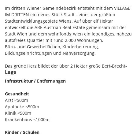
Im dritten Wiener Gemeindebezirk entsteht mit dem VILLAGE
IM DRITTEN ein neues Stück Stadt - eines der größten
Stadtentwicklungsgebiete Wiens. Auf über elf Hektar
entwickelt die ARE Austrian Real Estate gemeinsam mit der
Stadt Wien und dem wohnfonds_wien ein lebendiges, nahezu
autofreies Quartier mit rund 2.000 Wohnungen,
Büro- und Gewerbeflächen, Kinderbetreuung,
Bildungseinrichtungen und Nahversorgung.
Das grüne Herz bildet der über 2 Hektar große Bert-Brecht-
Lage
Park - eine Oase für Erholung, Begegnung und Spiel. Alle
Dächer, die nicht begehbar sind, werden begrünt. Sharing-
Infrastruktur / Entfernungen
Angebote, Einkaufsmöglichkeiten und Gastronomie liegen
direkt vor der Haustüre. Nachhaltigkeit, kurze Wege und hohe
Gesundheit
Lebensqualität sind die Leitlinien dieses neuen
Arzt <500m
Stadtviertels.
Apotheke <500m
Klinik <500m
Mit dem Slogan
"natürlich draußen"
verkörpert Baufeld 14A
Krankenhaus <1000m
diese Idee in besonderer Weise: großzügige Freibereiche,
intelligente Architektur, nachhaltige Energieversorgung -
Kinder / Schulen
Wohnen mitten in Wien, im Einklang mit der Natur.