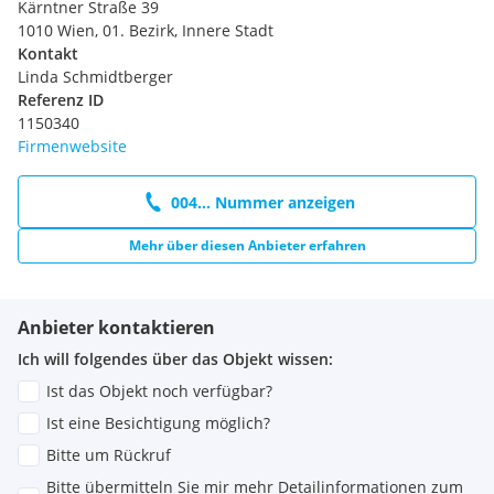
Kärntner Straße 39
3,5% Grunderwerbsteuer
1010 Wien, 01. Bezirk, Innere Stadt
1,1% Grundbuchseintragungsgebühr
Kontakt
0,5% Vertragserrichtungskosten, mind. EUR 2.500,00 (zzgl.
Linda Schmidtberger
20% USt)
Referenz ID
Barauslagenakonto: EUR 600,00 (inkl. 20% USt)
1150340
Beglaubigungsgebühr: EUR 450,00 (zzgl. Barauslagen und
Firmenwebsite
20% USt.)
Gebühr für die Abwicklung von Fremdfinanzierungen: 0,25%
vom Finanzierungsbetrag
004... Nummer anzeigen
(zzgl. 20% USt)
Mehr über diesen Anbieter erfahren
Disclaimer:
Alle Informationen, Angaben, Pläne und Visualisierungen in
Anbieter kontaktieren
diesem Exposé sind unverbindlich. Änderungen vorbehalten.
Ich will folgendes über das Objekt wissen:
Kein Rechtsanspruch ableitbar. Dargestellte Grundrisse und
Ansichten beruhen auf Daten, die den aktuellen
Ist das Objekt noch verfügbar?
Planungsstand repräsentieren und im Zuge der weiteren
Ist eine Besichtigung möglich?
Planungs- und Ausführungsphase variieren können. Alle
gezeigten Ansichten der
Bitte um Rückruf
Bitte übermitteln Sie mir mehr Detailinformationen zum