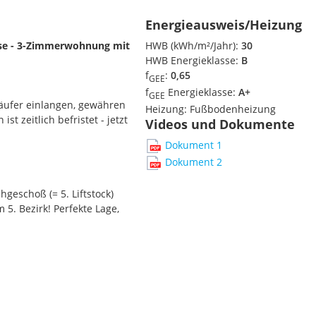
Energieausweis/Heizung
e - 3-Zimmerwohnung mit
HWB (kWh/m²/Jahr):
30
HWB Energieklasse:
B
f
:
0,65
GEE
f
Energieklasse:
A+
GEE
äufer einlangen, gewähren
Heizung:
Fußbodenheizung
n ist zeitlich befristet - jetzt
Videos und Dokumente
Dokument 1
Dokument 2
eschoß (= 5. Liftstock)
 5. Bezirk! Perfekte Lage,
ischen Gebäudes machen
 USt hinzu - somit kommt
aufen die Wohnung als