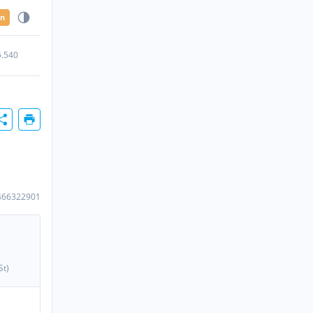
en
5.540
466322901
St)