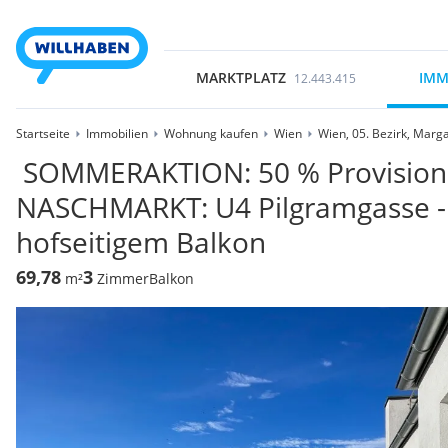
MARKTPLATZ
IMM
12.443.415
Startseite
Immobilien
Wohnung kaufen
Wien
Wien, 05. Bezirk, Marg
️ SOMMERAKTION: 50 % Provision
NASCHMARKT: U4 Pilgramgasse 
hofseitigem Balkon
69,78
3
m²
Zimmer
Balkon