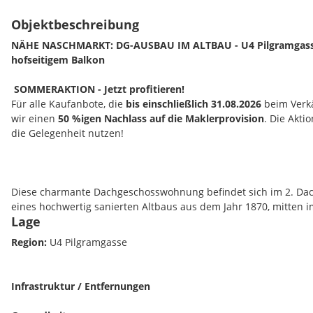
Objektbeschreibung
NÄHE NASCHMARKT: DG-AUSBAU IM ALTBAU - U4 Pilgramgass
hofseitigem Balkon
️ SOMMERAKTION - Jetzt profitieren!
Für alle Kaufanbote, die
bis einschließlich 31.08.2026
beim Verk
wir einen
50 %igen Nachlass auf die Maklerprovision
. Die Aktio
die Gelegenheit nutzen!
Diese charmante Dachgeschosswohnung befindet sich im 2. Dachg
eines hochwertig sanierten Altbaus aus dem Jahr 1870, mitten im
Lage
moderne Ausstattung und der besondere Charme eines histor
diese Wohnung zu einem echten Wohntraum.
Region:
U4 Pilgramgasse
Infrastruktur / Entfernungen
Hinweis: zu dem Kaufpreis iHv EUR 599.000,- kommen noch 20%
man auf einen Kaufpreis iHv EUR 718.800,- brutto. Außer Sie k