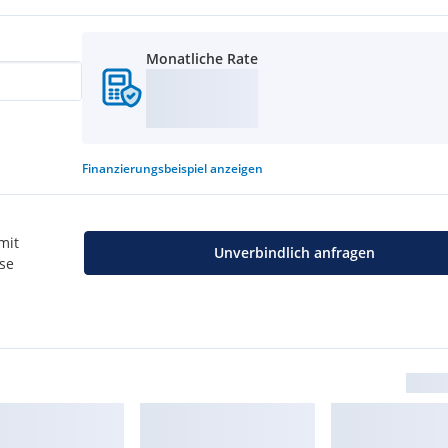
 Sie kompetent durch den
stimmung individueller
Monatliche Rate
der Immobilie. Auch bei
s oder Fernwärme stehen wir
hnen dafür alle notwendigen
Finanzierungsbeispiel
anzeigen
hrer Wunschimmobilie und
artnern optimale Lösungen
mit
Unverbindlich anfragen
use
ne unverbindliche und
mmobilie sowie einer