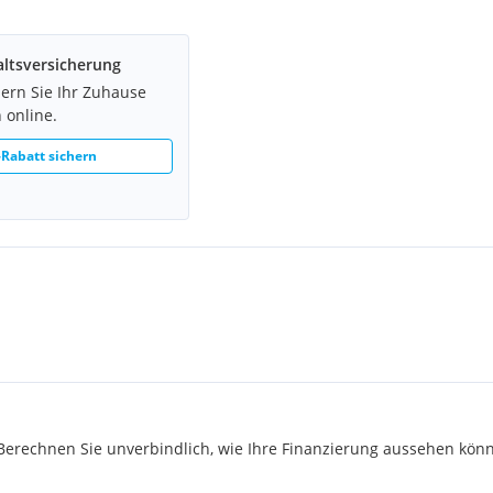
ltsversicherung
hern Sie Ihr Zuhause
lagen I
 online.
& Gnesda Rechtsanwälte
Rabatt sichern
gerne weitere Unterlagen zur
u. v. m.
rechnen Sie unverbindlich, wie Ihre Finanzierung aussehen könn