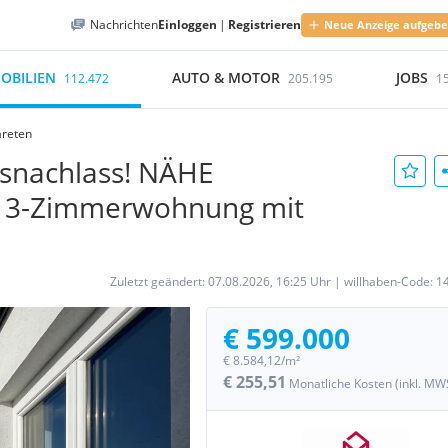
Nachrichten
Einloggen
|
Registrieren
Neue Anzeige aufgeb
OBILIEN
AUTO & MOTOR
JOBS
112.472
205.195
1
areten
snachlass! NÄHE
- 3-Zimmerwohnung mit
Zuletzt geändert:
07.08.2026, 16:25 Uhr
|
willhaben-Code:
1
€ 599.000
€ 8.584,12/m²
€ 255,51
Monatliche Kosten (inkl. MW