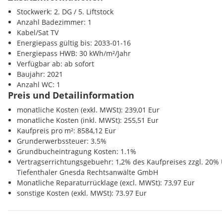
Lift vorhanden
Sonstige
Stockwerk: 2. DG / 5. Liftstock
Lage:
Bank <500m
Anzahl Badezimmer: 1
Post <500m
Kabel/Sat TV
Die Wohnung liegt in der Pilgramgasse im 5. Wiener Gemeinde
Polizei <500m
Energiepass gültig bis: 2033-01-16
Naschmarkt. Die Liegenschaft verfügt über eine ausgezeichnete
Energiepass HWB: 30 kWh/m²/Jahr
und die nahe gelegene U-Bahn Station U4 und künftig auch die 
Verfügbar ab: ab sofort
Bedarfs befinden sich in fußläufiger Umgebung. Auch der belie
Baujahr: 2021
vielen Lokalen und Restaurants ist in ca. 9 Gehminuten erreichb
Anzahl WC: 1
Preis und Detailinformation
monatliche Kosten (exkl. MWSt): 239,01 Eur
Öffentliche Verkehrsanbindung:
monatliche Kosten (inkl. MWSt): 255,51 Eur
Kaufpreis pro m²: 8584,12 Eur
U-Bahn: U4 "Pilgramgasse"
Grunderwerbssteuer: 3.5%
Buslinie: 12A, 13A, 59A
Grundbucheintragung Kosten: 1.1%
Vertragserrichtungsgebuehr: 1,2% des Kaufpreises zzgl. 20%
Tiefenthaler Gnesda Rechtsanwälte GmbH
Nebenkosten:
Monatliche Reparaturrücklage (excl. MWSt): 73,97 Eur
sonstige Kosten (exkl. MWSt): 73.97 Eur
Grundbucheintragung: 1,1% des Kaufpreises