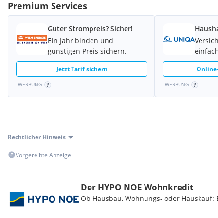
Grunderwerbssteuer: 3,5% des Kaufpreises
Premium Services
Maklerprovision: 3% des Kaufpreises + 20% USt.
Guter Strompreis? Sicher!
Hausha
Ein Jahr binden und
Versic
Kaufvertragshonorar: 1,2% des Kaufpreises zzgl. USt und Baraus
günstigen Preis sichern.
einfach
Kaufvertragserstellung erfolgt durch die Kanzlei Tiefenthaler 
Jetzt Tarif sichern
Online-
WERBUNG
WERBUNG
Bei ernsthaftem Interesse stellen wir Ihnen selbstverständlich 
Verfügung, darunter beispielsweise:
Grundbuchsauszug
Rechtlicher Hinweis
Wohnungseigentumsvertrag
Vorgereihte Anzeige
Nutzwertgutachten
Protokolle von Eigentümerversammlungen (sofern vorhanden) 
Der HYPO NOE Wohnkredit
Ob Hausbau, Wohnungs- oder Hauskauf: Be