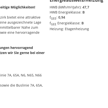
Energieausweis/Heizung
seitige Möglichkeiten!
HWB (kWh/m²/Jahr):
47,7
HWB Energieklasse:
B
rk bietet eine attraktive
f
:
0,94
GEE
d eine ausgezeichnete Lage
f
Energieklasse:
B
GEE
 unmittelbarer Nähe zum
Heizung:
Etagenheizung
wie eine hervorragende
nungen hervorragend
en wir Sie gerne bei einer
inie 7A, 65A, N6, N65, N66
owie die Buslinie 7A, 65A,
 bis 58m²
. Das Haus ist mit
n Etagen ermöglicht - ideal