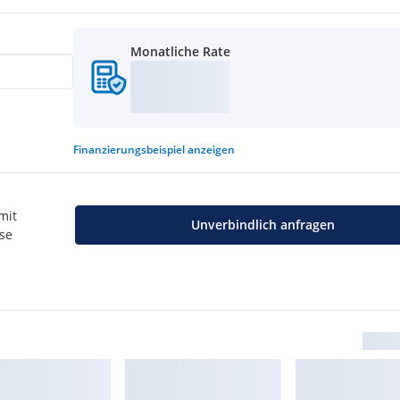
Monatliche Rate
igungstermins steht
Finanzierungsbeispiel
anzeigen
u vermittelnden Dritten ein
mit
Unverbindlich anfragen
use