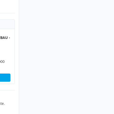
BAU -
000
te.