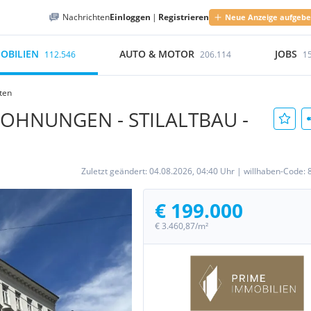
Nachrichten
Einloggen
|
Registrieren
Neue Anzeige aufgeb
OBILIEN
AUTO & MOTOR
JOBS
112.546
206.114
1
iten
WOHNUNGEN - STILALTBAU -
Zuletzt geändert:
04.08.2026, 04:40 Uhr
|
willhaben-Code:
€ 199.000
€ 3.460,87/m²