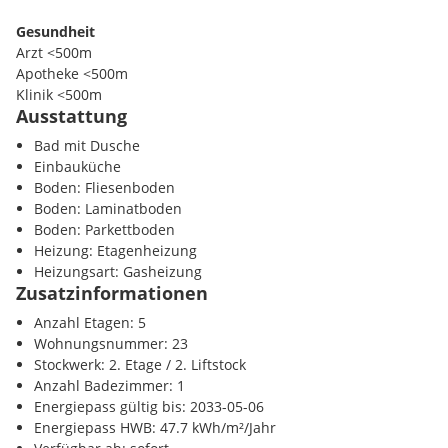
Gesundheit
Arzt <500m
Apotheke <500m
Wohnung:
Klinik <500m
Die Wohnung verfügt über eine Wohnfläche von ca. 57,50qm und 
Ausstattung
Krankenhaus <2000m
Raumaufteilung:
Bad mit Dusche
Kinder / Schulen
Einbauküche
Vorraum
Schule <500m
Boden: Fliesenboden
Küchenzimmer
Kindergarten <500m
Boden: Laminatboden
Wohnzimmer
Universität <1000m
Boden: Parkettboden
Schlafzimmer
Höhere Schule <2500m
Heizung: Etagenheizung
Badezimmer mit einer Dusche, einer Toilette und einem Wa
Heizungsart: Gasheizung
Nahversorgung
Zusatzinformationen
Supermarkt <500m
Kosten:
Anzahl Etagen: 5
Bäckerei <500m
Wohnungsnummer: 23
Einkaufszentrum <1000m
Der Kaufpreis für die Wohnung beläuft sich auf Euro 199.900,--.
Stockwerk: 2. Etage / 2. Liftstock
Anzahl Badezimmer: 1
Verkehr
Kaufvertragserrichtung: Kanzlei VHM Lanzerstorfer - 1,5% des Ka
Energiepass gültig bis: 2033-05-06
U-Bahn <500m
Beglaubigung und Barauslagen.
Energiepass HWB: 47.7 kWh/m²/Jahr
Bahnhof <500m