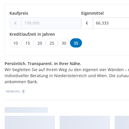
Kontakt & Besichtigung
Kaufpreis
Eigenmittel
€
€
Für weitere Informationen oder zur Vereinbarung eines Besicht
Ihnen
Herr Kevin Matyas
gerne zur Verfügung:
Kreditlaufzeit in Jahren
+43 664 18 14 655
10
15
20
25
30
35
️
Kevin.matyas@Prime-Immobilien.at
Wir weisen darauf hin, dass zwischen dem Vermittler und dem z
Persönlich. Transparent. In Ihrer Nähe.
familiäres oder wirtschaftliches Naheverhältnis besteht.
Wir begleiten Sie auf Ihrem Weg zu den eigenen vier Wänden – 
individueller Beratung in Niederösterreich und Wien. Die zuha
Der Vermittler ist als Doppelmakler tätig.
ankommen Bank.
WERBUNG