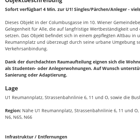
Objektbeschreibung
Sofort verfügbar! 4 Min. zur U1! Singles/Pärchen/Anleger - viel
Dieses Objekt in der Columbusgasse im 10. Wiener Gemeindebezi
Gelegenheit für Alle, die auf langfristige Wertbeständigkeit un
setzen. Das Objekt befindet sich in einem gepflegten Altbau in
Reumannplatz und überzeugt durch seine urbane Umgebung so
Verkehrsanbindung.
Dank der durchdachten Raumaufteilung eignen sich die Woh
als Studenten- oder Anlegerwohnungen. Auf Wunsch unterstütz
Sanierung oder Adaptierung.
Lage
U1 Reumannplatz, Strassenbahnlinie 6, 11 und O, sowie die Busl
Gebäude & Projektübersicht
Region:
Nähe U1 Reumannplatz, Strassenbahnlinie 6, 11 und O, s
Wir haben im Objekt Wohnungen mit Größen zwischen ca.
40m²
N6, N65, N66
einem
Lift ausgestattet
, der einen komfortablen Zugang zu alle
sowohl für Eigennutzer als auch für Anleger.
Infrastruktur / Entfernungen