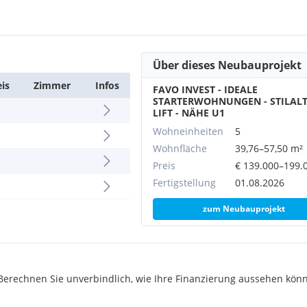
Über dieses Neubauprojekt
eis
Zimmer
Infos
FAVO INVEST - IDEALE
STARTERWOHNUNGEN - STILALT
AR, BIPA, Apotheken,
LIFT - NÄHE U1
. Auch der Arthaberpark ist
Wohneinheiten
5
n im Grünen.
Wohnfläche
39,76–57,50 m²
Preis
€ 139.000–199.
Fertigstellung
01.08.2026
zum Neubauprojekt
rechnen Sie unverbindlich, wie Ihre Finanzierung aussehen könn