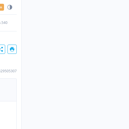
en
5.540
829505307