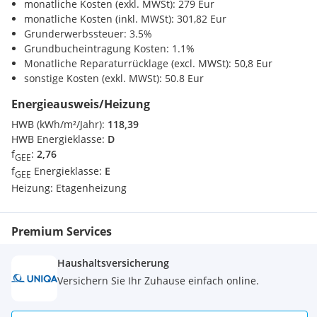
monatliche Kosten (exkl. MWSt): 279 Eur
monatliche Kosten (inkl. MWSt): 301,82 Eur
Ihre Vorteile auf einen Blick
Grunderwerbssteuer: 3.5%
Großzügige, helle Räumlichkeiten
Grundbucheintragung Kosten: 1.1%
Urbane Lage am Rand des Sonnwendviertels
Monatliche Reparaturrücklage (excl. MWSt): 50,8 Eur
Nahversorger bequem fußläufig erreichbar
sonstige Kosten (exkl. MWSt): 50.8 Eur
Ideale Anbindung an die öffentlichen Verkehrsmittel
Hinweis: Für ein besseres Raumverständnis wurden
Energieausweis/Heizung
sämtliche Einrichtungsgegenstände außer der Küche und
HWB (kWh/m²/Jahr):
118,39
den Badezimmermöbeln virtuell eingefügt.
HWB Energieklasse:
D
f
:
2,76
GEE
Ich freue mich auf Ihre Kontaktaufnahme unter
f
Energieklasse:
E
GEE
fasch@roemer-real.at bzw. unter 06801562927.
Heizung:
Etagenheizung
Noch nichts gefunden? Wir informieren Sie über geeignete
Immobilienangebote noch vor allen anderen.
Legen Sie jetzt
Premium Services
Ihren individuellen Suchagenten unter folgendem Link an.
Wir schicken Ihnen passende Immobilien exklusiv vorab zu.
Haushaltsversicherung
Suchagent anlegen
- https://roemer-
Versichern Sie Ihr Zuhause einfach online.
real.service.immo/registrieren/de
Der Vermittler ist als Doppelmakler tätig.