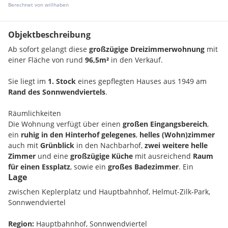
Berechnet von willhaben
Objektbeschreibung
Ab sofort gelangt diese
großzügige Dreizimmerwohnung
mit
einer Fläche von rund
96,5m²
in den Verkauf.
Sie liegt im
1. Stock
eines gepflegten Hauses aus 1949 am
Rand des Sonnwendviertels
.
Räumlichkeiten
Die Wohnung verfügt über einen
großen Eingangsbereich
,
ein
ruhig in den Hinterhof gelegenes
,
helles (Wohn)zimmer
auch mit
Grünblick
in den Nachbarhof,
zwei weitere helle
Zimmer
und eine
großzügige Küche
mit ausreichend
Raum
für einen Essplatz
, sowie ein
großes Badezimmer
. Ein
Lage
Abstellraum
komplettiert die Wohnung.
zwischen Keplerplatz und Hauptbahnhof, Helmut-Zilk-Park,
Weiters ist der Wohnung ein
Kellerabteil
zugeordnet.
Sonnwendviertel
Durch die
urbane Lage
und die
Großzügigkeit der
Region:
Hauptbahnhof, Sonnwendviertel