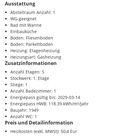
Räumlichkeiten
würde sich hier durchaus auch eine
Ausstattung
Wohngemeinschaft
anbieten.
Abstellraum Anzahl: 1
WG-geeignet
Ausstattung
Bad mit Wanne
Die Küche ist mit allen
notwendigen elektrischen Geräten
Einbauküche
ausgestattet, das Badezimmer verfügt über
WC und
Boden: Fliesenboden
Badewanne
, sowie eine
Waschmaschine
.
Boden: Parkettboden
Heizung: Etagenheizung
Heizung
Heizungsart: Gasheizung
Für Warmwasser und Heizung sorgt eine
moderne
Zusatzinformationen
Gaskombitherme
.
Anzahl Etagen: 5
Infrastruktur
Stockwerk: 1. Etage
Stiege: 1
Durch die
Anzahl Badezimmer: 1
urbane Lage nahe des Reumannplatzes
,
des
Keplerplatzes
Energiepass gültig bis: 2029-03-14
und des
Hauptbahnhofes
sind
Kindergärten,
Schulen aller Art, Apotheken, Ärzte, der Viktor-Adler-Markt
Energiepass HWB: 118.39 kWh/m²/Jahr
und sämtliche Nahversorger bequem in wenigen Minuten
Baujahr: 1949
fußläufig
Anzahl WC: 1
zu erreichen. Der um die Ecke gelegene
Helmut-
Preis und Detailinformation
Zilk-Park
lädt zum Verweilen, Spazierengehen und für
Sportausübung ein, auch ein großer Motorikpark kann hier
Heizkosten (exkl. MWSt): 50,4 Eur
genutzt werden.