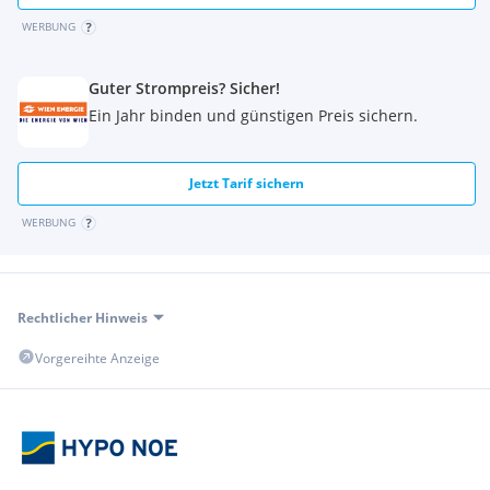
beliebte Schweizer Garten sowie der Belvederegarten
befinden sich in angenehmer Gehweite und bieten
WERBUNG
großzügige Grünflächen zum Entspannen und Aktivsein.
Guter Strompreis? Sicher!
Diese Wohnung vereint urbanes Leben mit ruhigem
Ein Jahr binden und günstigen Preis sichern.
Wohnkomfort und stellt eine attraktive
Investitionsmöglichkeit in einer der gefragtesten Lagen Wiens
dar.
Jetzt Tarif sichern
WERBUNG
Rechtlicher Hinweis
Vorgereihte Anzeige