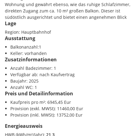
Wohnung und gewährt ebenso, wie das ruhige Schlafzimmer,
direkten Zugang zum ca. 10 m² großen Balkon. Dieser ist
südöstlich ausgerichtet und bietet einen angenehmen Blick
Lage
in den ruhigen, sonnigen Innenhof - perfekt zum
Entspannen.
Region: Hauptbahnhof
Ausstattung
Die Wohnung verfügt weiters über einen Vorraum, ein
Balkonanzahl:1
modernes Badezimmer mit Badewanne sowie ein separates
Keller: vorhanden
WC mit Handwaschbecken. Die hochwertige Bauweise und
Zusatzinformationen
der Erstbezug garantieren zeitgemäßen Wohnkomfort auf
hohem Niveau. Ein praktischer Einlagerungsraum im 1.
Anzahl Badezimmer: 1
Obergeschoß rundet das Angebot ab und sorgt für
Verfügbar ab: nach Kaufvertrag
zusätzlichen Stauraum.
Baujahr: 2025
Anzahl WC: 1
Preis und Detailinformation
Highlights auf einen Blick:
-) Neubau-Erstbezug (2025)
Kaufpreis pro m²: 6945,45 Eur
-) Ca. 55 m² Wohnfläche
Provision (exkl. MWSt): 11460,00 Eur
-) 2 Zimmer mit optimaler Raumaufteilung
Provision (inkl. MWSt): 13752,00 Eur
-) Balkon (ca. 10 m²) mit Südost-Ausrichtung
-) Ruhige Innenhoflage
Energieausweis
-) 7. Obergeschoß
HWB (kWh/m²/Jahr):
21,3