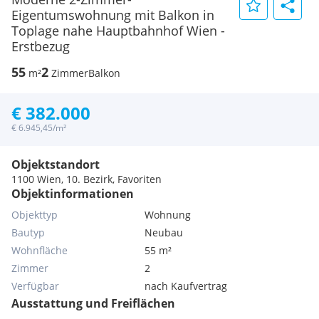
Eigentumswohnung mit Balkon in
Toplage nahe Hauptbahnhof Wien -
Erstbezug
55
2
m²
Zimmer
Balkon
€ 382.000
€ 6.945,45/m²
Objektstandort
1100 Wien, 10. Bezirk, Favoriten
Objektinformationen
Objekttyp
Wohnung
Bautyp
Neubau
Wohnfläche
55 m²
Zimmer
2
Verfügbar
nach Kaufvertrag
Ausstattung und Freiflächen