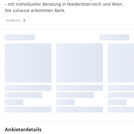
– mit individueller Beratung in Niederösterreich und Wien.
Der Vermittler ist als Doppelmakler tätig.
Die zuhause ankommen Bank.
WERBUNG
Anbieterdetails