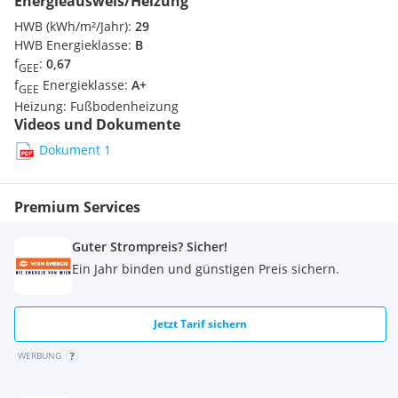
Energieausweis/Heizung
HWB (kWh/m²/Jahr):
29
Der
frei liegende Balkon
bietet ebenfalls
Fernblick und
HWB Energieklasse:
B
Grünblick.
f
:
0,67
GEE
f
Energieklasse:
A+
GEE
Genießen Sie den
Fernblick in alle Himmelsrichtungen
- vom
Heizung:
Fußbodenheizung
grünen Blätterdach
der Alleebäume
bis zum weiten
Videos und Dokumente
Panorama über Wien.
Dokument 1
Die Wohn-Flächen (129,97 m²) gliedern sich wie folgt:
Wohnzimmer 38,39 m²
Premium Services
Küche 26,21 m²
Guter Strompreis? Sicher!
Ein Jahr binden und günstigen Preis sichern.
Zimmer 15,53 m²
Zimmer 11,53 m²
Jetzt Tarif sichern
Zimmer 15,15 m²
WERBUNG
Bad 6,38 m²