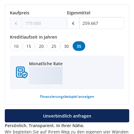
Weitere Online-Services auf www.kuttenberger-immo.at:
Kaufpreis
Eigenmittel
Vormerkkunde
werden und
Angebote erhalten?
- - -
Suchagent anlegen - - -
€
€
Sie möchten eine
Immobilie verkaufen?
- - - Beratung
anfragen - - -
Kreditlaufzeit in Jahren
Die passende
Finanzierung
finden
?
- - - Online
Kreditrechner - - -
10
15
20
25
30
35
Wieviel
ist meine
Immobilie wert?
- - - Immobilie online
bewerten - - -
Monatliche Rate
Künftig keine
Immo-News
verpassen?
- - - Email-
Newsletter anmelden - - -
* * * * * * * * * * * * * * * * * *
Finanzierungsbeispiel
anzeigen
Wir weisen darauf hin, dass zwischen dem Vermittler und
Unverbindlich anfragen
dem zu vermittelnden Dritten ein familiäres oder
Persönlich. Transparent. In Ihrer Nähe.
wirtschaftliches Naheverhältnis besteht.
Wir begleiten Sie auf Ihrem Weg zu den eigenen vier Wänden