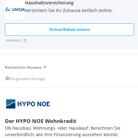
Haushaltsversicherung
Versichern Sie Ihr Zuhause einfach online.
Vorraum 2,79 m²
Abstellraum 2,92 m²
Online-Rabatt sichern
Abstellraum 8,18 m²
WERBUNG
WC 2,89 m²
*Balkon 17,67 m²
Rechtlicher Hinweis
*Dachterrasse (Dachdraufsicht) 32,34 m²
Vorgereihte Anzeige
* * * * * * * * * * * * * * * * * *
KUTTENBERGER IMMO
-
Vier Jahre in Folge
ausgezeichnet*
mit den Qualitätssiegeln
IMMO CHAMPION 2023,
TOP IMMO
EXPERTE 2024, TOP IMMO EXPERTE 2025
und
TOP IMMO
Der HYPO NOE Wohnkredit
EXPERTE 2026
!
(*von Kurier und dem IMWF - Institut für
Management und Wirtschaftsforschung)
Ob Hausbau, Wohnungs- oder Hauskauf: Berechnen Sie
unverbindlich, wie Ihre Finanzierung aussehen könnte.