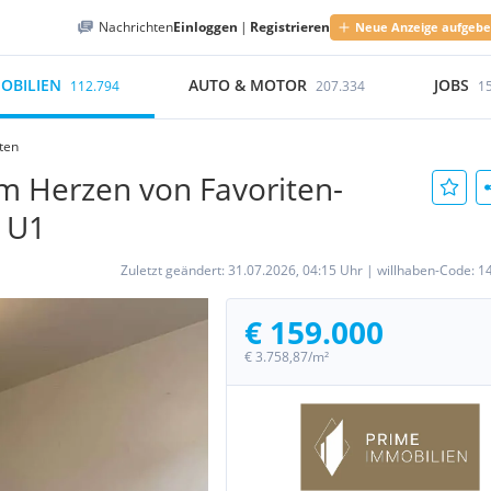
Nachrichten
Einloggen
|
Registrieren
Neue Anzeige aufgeb
OBILIEN
AUTO & MOTOR
JOBS
112.794
207.334
1
iten
 Herzen von Favoriten-
r U1
Zuletzt geändert:
31.07.2026, 04:15 Uhr
|
willhaben-Code:
1
€ 159.000
€ 3.758,87/m²