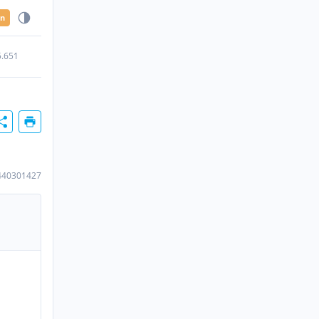
en
5.651
440301427