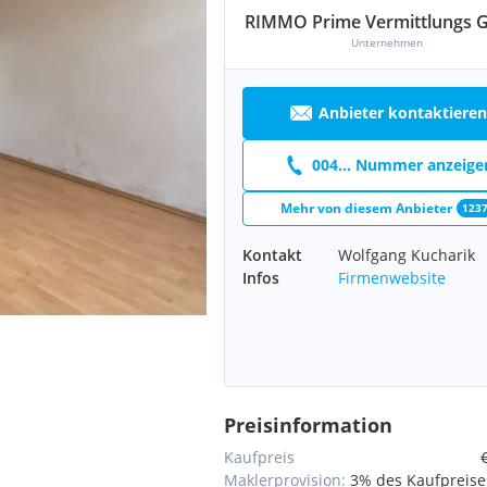
RIMMO Prime Vermittlungs
Unternehmen
Anbieter kontaktieren
004... Nummer anzeige
Mehr von diesem Anbieter
123
Kontakt
Wolfgang Kucharik
Infos
Firmenwebsite
Preisinformation
Kaufpreis
Maklerprovision:
3% des Kaufpreises