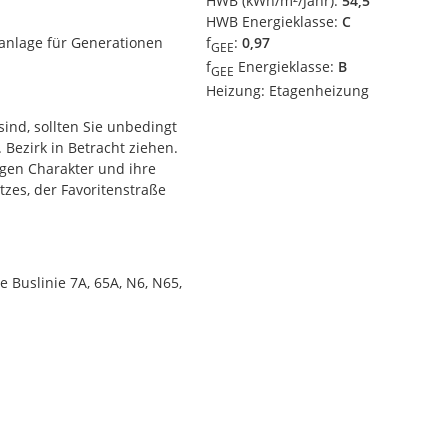
HWB (kWh/m²/Jahr):
54,5
HWB Energieklasse:
C
anlage für Generationen
f
:
0,97
GEE
f
Energieklasse:
B
GEE
Heizung:
Etagenheizung
ind, sollten Sie unbedingt
ezirk in Betracht ziehen.
igen Charakter und ihre
zes, der Favoritenstraße
se zeichnen sich durch
kverzierungen an der
 Buslinie 7A, 65A, N6, N65,
er Merkmale, die diese
r Altbauarchitektur
zes- U1 bietet eine
licht es Ihnen, schnell in
aßenbahnlinien 6,11 und O
führen. Die Favoritenstraße