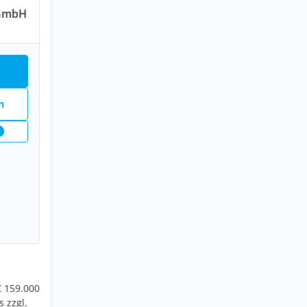
 GmbH
n
7
€ 159.000
 zzgl.