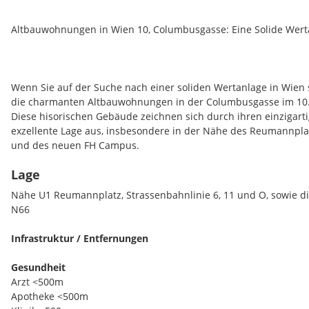
Altbauwohnungen in Wien 10, Columbusgasse: Eine Solide Wert
Wenn Sie auf der Suche nach einer soliden Wertanlage in Wien s
die charmanten Altbauwohnungen in der Columbusgasse im 10. B
Diese hisorischen Gebäude zeichnen sich durch ihren einzigart
exzellente Lage aus, insbesondere in der Nähe des Reumannplat
und des neuen FH Campus.
Lage
Historischer Charme:
Die Altbauwohnungen in der Columbusgas
ihren charakteristischen Altbaucharme aus. Hohe Decken, Stuc
Nähe U1 Reumannplatz, Strassenbahnlinie 6, 11 und O, sowie die
Fassade, Parkettböden und großzügige Räume sind nur einige d
N66
Wohnungen zu einer begehrten Option für Liebhaber klassische
machen.
Infrastruktur / Entfernungen
Zentrale Lage:
Die Lage in unmittelbarer Nähe des Reumannplat
Gesundheit
hervorragende Anbindung an den öffentlichen Verkehr und ermög
Arzt <500m
die Innenstadt von Wien zu gelangen. Mit der U1 sowie den Str
Apotheke <500m
haben Sie mehrere Verbindungen welche Sie direkt ins Zentrum 