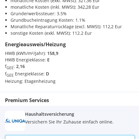
Nahversorgung
monatliche Kosten (exkl. MWSt): 321,36 Eur
Supermarkt <1000m
monatliche Kosten (inkl. MWSt): 342,28 Eur
Bäckerei <1500m
Grunderwerbssteuer: 3.5%
Einkaufszentrum <4500m
Grundbucheintragung Kosten: 1.1%
Monatliche Reparaturrücklage (excl. MWSt): 112,2 Eur
Verkehr
sonstige Kosten (exkl. MWSt): 112.2 Eur
U-Bahn <2000m
Energieausweis/Heizung
Bahnhof <2000m
Autobahnanschluss <4000m
HWB (kWh/m²/Jahr):
158,9
HWB Energieklasse:
E
Sonstige
f
:
2,16
GEE
Bank <1500m
f
Energieklasse:
D
GEE
Post <1500m
Heizung:
Etagenheizung
Polizei <2000m
Premium Services
Haushaltsversicherung
Versichern Sie Ihr Zuhause einfach online.