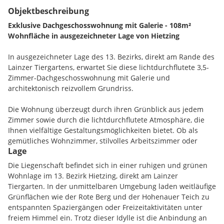
Objektbeschreibung
Exklusive Dachgeschosswohnung mit Galerie - 108m²
Wohnfläche in ausgezeichneter Lage von Hietzing
In ausgezeichneter Lage des 13. Bezirks, direkt am Rande des
Lainzer Tiergartens, erwartet Sie diese lichtdurchflutete 3,5-
Zimmer-Dachgeschosswohnung mit Galerie und
architektonisch reizvollem Grundriss.
Die Wohnung überzeugt durch ihren Grünblick aus jedem
Zimmer sowie durch die lichtdurchflutete Atmosphäre, die
Ihnen vielfältige Gestaltungsmöglichkeiten bietet. Ob als
gemütliches Wohnzimmer, stilvolles Arbeitszimmer oder
Lage
einladendes Gästezimmer - hier können Sie Ihre
Wohnträume verwirklichen. Hochwertiger Parkettboden sorgt
Die Liegenschaft befindet sich in einer ruhigen und grünen
für ein angenehmes Ambiente und verbreitet Wärme und
Wohnlage im 13. Bezirk Hietzing, direkt am Lainzer
Eleganz.
Tiergarten. In der unmittelbaren Umgebung laden weitläufige
Grünflächen wie der Rote Berg und der Hohenauer Teich zu
Raumaufteilung:
entspannten Spaziergängen oder Freizeitaktivitäten unter
freiem Himmel ein. Trotz dieser Idylle ist die Anbindung an