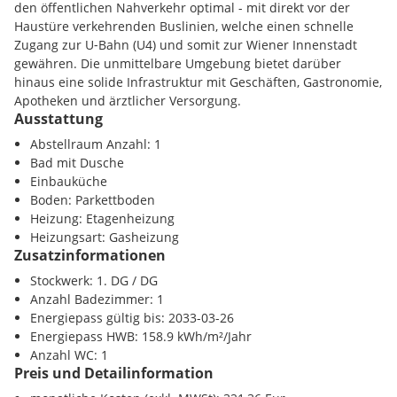
3 geräumige Zimmer
den öffentlichen Nahverkehr optimal - mit direkt vor der
elegante Küche
Haustüre verkehrenden Buslinien, welche einen schnelle
Schrankraum/Abstellraum
Zugang zur U‑Bahn (U4) und somit zur Wiener Innenstadt
Bad mit ebenerdiger Dusche
gewähren. Die unmittelbare Umgebung bietet darüber
separates WC
hinaus eine solide Infrastruktur mit Geschäften, Gastronomie,
Galerie (über eine Wendeltreppe erreichbar)
Apotheken und ärztlicher Versorgung.
großzügiger Vorraum
Ausstattung
Infrastruktur / Entfernungen
Abstellraum Anzahl: 1
Nebenkosten
Bad mit Dusche
Gesundheit
Einbauküche
Ihre Kostenersparnis bis 30.06.2026: Jetzt noch bis zu EUR
Arzt <500m
Boden: Parkettboden
11.500 sparen! Beim erstmaligen Erwerb eines Eigenheims
Apotheke <1000m
Heizung: Etagenheizung
entfallen in Österreich bis 30.06.2026 die
Klinik <1500m
Heizungsart: Gasheizung
Grundbuchseintragungsgebühr (1,1 %) sowie die
Krankenhaus <2000m
Zusatzinformationen
Pfandrechteintragungsgebühr (1,2 %).
Stockwerk: 1. DG / DG
Kinder / Schulen
Grundbucheintragung: 1,1% d.KP.
Anzahl Badezimmer: 1
Schule <1500m
Grunderwerbssteuer: 3,5% d.KP.
Energiepass gültig bis: 2033-03-26
Kindergarten <1000m
Maklerprovision: 3% d.KP. + 20% USt.
Energiepass HWB: 158.9 kWh/m²/Jahr
Universität <1000m
Kaufvertragshonorar: 1,2% zzgl. Barauslagen und USt. | Die
Anzahl WC: 1
Höhere Schule <4000m
Preis und Detailinformation
Errichtung und Durchführung des Kaufvertrages erfolgt
durch die Kanzlei Tiefenthaler Gnesda Rechtsanwälte GmbH.