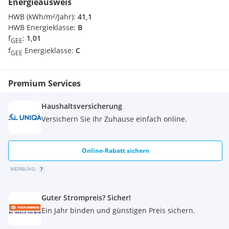
Energieausweis
Polizei <2000m
HWB (kWh/m²/Jahr):
41,1
HWB Energieklasse:
B
f
:
1,01
GEE
f
Energieklasse:
C
GEE
Premium Services
Haushaltsversicherung
Versichern Sie Ihr Zuhause einfach online.
Online-Rabatt sichern
WERBUNG
Guter Strompreis? Sicher!
Ein Jahr binden und günstigen Preis sichern.