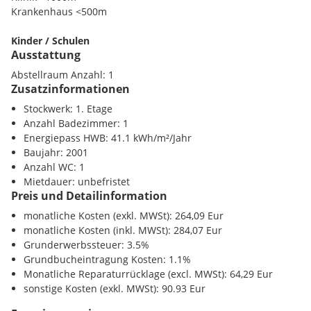
Krankenhaus <500m
Böden sind mit Parkett und Fliesen ausgestattet
Kinder / Schulen
Habe ich Ihr Interesse geweckt, dann freue ich mich über Ihre
Ausstattung
Schule <500m
Kontaktaufnahme!
Kindergarten <1000m
Abstellraum Anzahl: 1
Universität <3000m
Zusatzinformationen
Wir weisen, darauf hin, dass wir als Doppelmakler tätig sind.
Höhere Schule <1500m
Stockwerk: 1. Etage
Anzahl Badezimmer: 1
Nahversorgung
Energiepass HWB: 41.1 kWh/m²/Jahr
Supermarkt <1000m
Baujahr: 2001
Bäckerei <1000m
Anzahl WC: 1
Einkaufszentrum <2500m
Mietdauer: unbefristet
Preis und Detailinformation
Verkehr
U-Bahn <2500m
monatliche Kosten (exkl. MWSt): 264,09 Eur
Bahnhof <1500m
monatliche Kosten (inkl. MWSt): 284,07 Eur
Autobahnanschluss <2500m
Grunderwerbssteuer: 3.5%
Grundbucheintragung Kosten: 1.1%
Sonstige
Monatliche Reparaturrücklage (excl. MWSt): 64,29 Eur
Bank <1000m
sonstige Kosten (exkl. MWSt): 90.93 Eur
Post <1000m