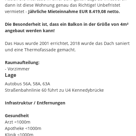
dann ist diese Wohnung genau das Richtige! Unbefristet
vermietet -
Jährliche Mieteinnahme EUR 8.419,08 netto.
Die Besonderheit ist, dass ein Balkon in der Größe von 4m²
angebaut werden kann!
Das Haus wurde 2001 errichtet, 2018 wurde das Dach saniert
und eine Thermofassade gemacht.
Raumaufteilung:
- Vorzimmer
Lage
- Wohn-Essbereich mit Galerie
- Schlafzimmer
Autobus 56A, 58A, 63A
- Bad
Straßenbahnlinie 60 führt zu U4 Kennedybrücke
- WC
- Abstellraum
Infrastruktur / Entfernungen
- Lift
Gesundheit
Garagenplatz wäre um EUR 25.000,00 zu erwerben!
Arzt <1000m
Apotheke <1000m
Kellerabteil ist der Wohnung zugeordnet
Klinik <1000m