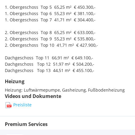
1. Obergeschoss Top 5 65,25 m² € 450.300,-
Grünflächen:
1. Obergeschoss Top 6 55,23 m² € 381.100,-
1. Obergeschoss Top 7 41,71 m² € 304.400,-
• Bestehender Altbaumbestand bleibt erhalten und wird
gepflegt
2. Obergeschoss Top 8 65,25 m² € 633.000,-
• Restliche Flächen als Rasen oder optional als private
2. Obergeschoss Top 9 55,23 m² € 535.800,-
Gemüsegärten nutzbar
2. Obergeschoss Top 10 41,71 m² € 427.900,-
3. Gebäudeteile
Dachgeschoss Top 11 66,91 m² € 649.100,-
Dachgeschoss Top 12 51,97 m² € 504.200,-
Lift:
Dachgeschoss Top 13 44,51 m² € 455.100,-
• Liftzugang auf allen Stockwerken, abschließbar mit
Heizung
Schlüssel
Heizung:
Luftwärmepumpe, Gasheizung, Fußbodenheizung
• Außenverkleidung mit Sandwich-Paneelen, zusätzlich mit
Videos und Dokumente
PV-Paneelen verkleidet
Preisliste
Balkone und Loggien:
• Balkone in schwarzer Stahlausführung (wie Bestand)
Premium Services
• Loggien mit Fliesenbelag (nach alten Mustern)