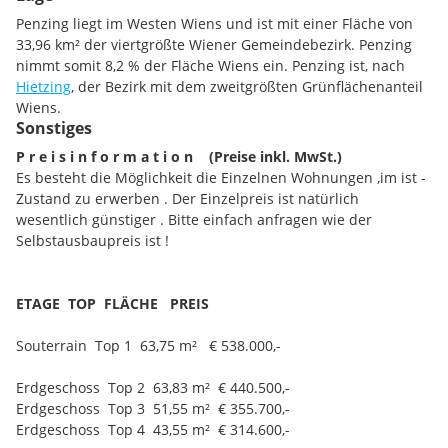
Zufahrt und Carports:
Penzing liegt im Westen Wiens und ist mit einer Fläche von
33,96 km² der viertgrößte Wiener Gemeindebezirk. Penzing
• Zufahrt mit elektrisch bedienbarer Schranke
nimmt somit 8,2 % der Fläche Wiens ein. Penzing ist, nach
(Fernbedienung)
Hietzing
, der Bezirk mit dem zweitgrößten Grünflächenanteil
• Zufahrtsbereich und Vorplätze zu den Carports werden
Wiens.
gepflastert (einfache Ausführung)
Sonstiges
• Carports in Holzkonstruktion mit gepflastertem Boden
P r e i s i n f o r m a t i o n (Preise inkl. MwSt.)
• Dach: Bitumendach, zweilagig mit Aluminium-Dachrinnen
Es besteht die Möglichkeit die Einzelnen Wohnungen ,im ist -
(Farbe Anthrazit)
Zustand zu erwerben . Der Einzelpreis ist natürlich
• Photovoltaikanlage (PV) auf allen Carport-Dächern
wesentlich günstiger . Bitte einfach anfragen wie der
Selbstausbaupreis ist !
Zäune und Begrünung:
• Vorderzaun in Holzausführung wie Bestand, Farbe Weiß
ETAGE
TOP
FLÄCHE
PREIS
• Rückseitiger Zaun aus Metall, Farbe Moosgrün
• Rundumbegrünung mit Zypressen vor dem Zaun
Souterrain Top 1 63,75 m² € 538.000,-
Zusätzlicher Zugang:
Erdgeschoss Top 2 63,83 m² € 440.500,-
Erdgeschoss Top 3 51,55 m² € 355.700,-
• Hinterseitiger Ausgang mit Tür zum angrenzenden
Erdgeschoss Top 4 43,55 m² € 314.600,-
Einkaufszentrum für schnellen Zugang