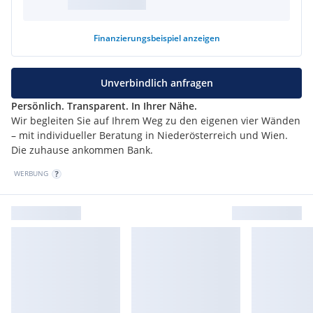
• WC: Marmorboden, schwarze Wände mit marmorierter
Optik (sehr edel)
Finanzierungsbeispiel
anzeigen
Beleuchtung & Elektrik:
• Indirekte Deckenbeleuchtung in Gängen und Wohnzimmern
Unverbindlich anfragen
• Steckdosen: pro Raum Standard mit 9 weißen Steckdosen,
Persönlich. Transparent. In Ihrer Nähe.
Marke Mailander
Wir begleiten Sie auf Ihrem Weg zu den eigenen vier Wänden
– mit individueller Beratung in Niederösterreich und Wien.
Fenster & Außentüren:
Die zuhause ankommen Bank.
• Altwiener Ausführung, weiß
WERBUNG