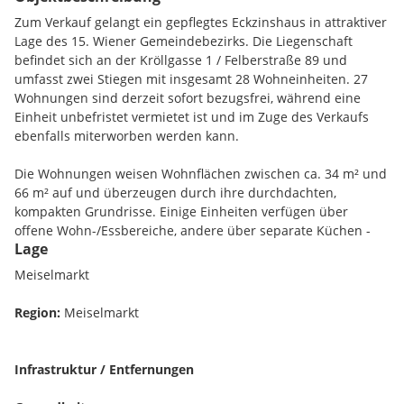
Zum Verkauf gelangt ein gepflegtes Eckzinshaus in attraktiver
Lage des 15. Wiener Gemeindebezirks. Die Liegenschaft
befindet sich an der Kröllgasse 1 / Felberstraße 89 und
umfasst zwei Stiegen mit insgesamt 28 Wohneinheiten. 27
Wohnungen sind derzeit sofort bezugsfrei, während eine
Einheit unbefristet vermietet ist und im Zuge des Verkaufs
ebenfalls miterworben werden kann.
Die Wohnungen weisen Wohnflächen zwischen ca. 34 m² und
66 m² auf und überzeugen durch ihre durchdachten,
kompakten Grundrisse. Einige Einheiten verfügen über
offene Wohn-/Essbereiche, andere über separate Küchen -
Lage
ideal geeignet für Singles, Paare, Anleger oder als
Studentenwohnungen. Die Vielfalt an Größen und
Meiselmarkt
Raumaufteilungen schafft attraktives Potenzial für
unterschiedlichste Wohnbedürfnisse. Alle Wohnungen
Region:
Meiselmarkt
befinden sich in einem gebrauchten Zustand und bieten
Ihnen die ideale Möglichkeit, Ihre Wohnträume nach Ihren
eigenen Vorstellungen zu verwirklichen. Mit etwas
Infrastruktur / Entfernungen
handwerklichem Geschick oder den richtigen Professionisten
lässt sich hier ein gemütliches und individuelles Zuhause