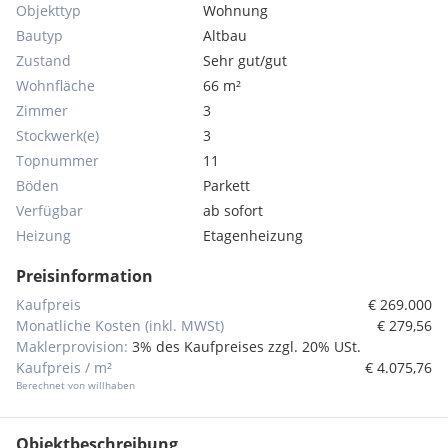
Objekttyp
Wohnung
Bautyp
Altbau
Zustand
Sehr gut/gut
Wohnfläche
66 m²
Zimmer
3
Stockwerk(e)
3
Topnummer
11
Böden
Parkett
Verfügbar
ab sofort
Heizung
Etagenheizung
Preisinformation
Kaufpreis
€ 269.000
Monatliche Kosten (inkl. MWSt)
€ 279,56
Maklerprovision:
3% des Kaufpreises zzgl. 20% USt.
Kaufpreis / m²
€ 4.075,76
Berechnet von willhaben
Objektbeschreibung