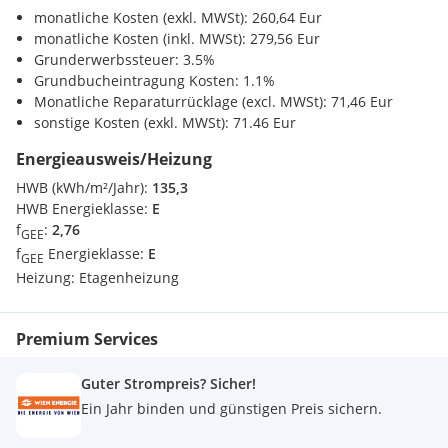
historischen Wohnräumen der Habsburger.
Sonstige
monatliche Kosten (exkl. MWSt): 260,64 Eur
Bank <400m
monatliche Kosten (inkl. MWSt): 279,56 Eur
Darüber hinaus finden sich auf dem Areal weitere Highlights
Post <400m
Grunderwerbssteuer: 3.5%
wie der Schönbrunner Tiergarten - der älteste Zoo der Welt -,
Polizei <525m
Grundbucheintragung Kosten: 1.1%
das Palmenhaus, der Irrgarten sowie zahlreiche
Monatliche Reparaturrücklage (excl. MWSt): 71,46 Eur
Aussichtspunkte wie die Gloriette, von der aus man einen
sonstige Kosten (exkl. MWSt): 71.46 Eur
beeindruckenden Blick über Wien genießt. Im Sommer locken
Open-Air-Konzerte und kulturelle Veranstaltungen, im Winter
Energieausweis/Heizung
der stimmungsvolle Weihnachtsmarkt.
HWB (kWh/m²/Jahr):
135,3
HWB Energieklasse:
E
f
:
2,76
GEE
f
Energieklasse:
E
GEE
Nebenkosten
Heizung:
Etagenheizung
Der guten Ordnung halber halten wir fest, dass, sofern im
Angebot nicht anders vermerkt, bei erfolgreichem
Abschlussfall eine Provision anfällt, die den in der
Premium Services
Immobilienmaklerverordnung BGBI. 262 und 297/1996
festgelegten Sätzen entspricht - das sind 3 % des Kaufpreises
Guter Strompreis? Sicher!
zzgl. 20 % USt. Diese Provisionspflicht besteht auch dann,
Ein Jahr binden und günstigen Preis sichern.
wenn Sie die Ihnen überlassenen Informationen an Dritte
weitergeben. Letztlich weisen wir darauf hin, dass wir als