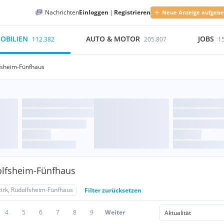
Nachrichten
Einloggen
|
Registrieren
Neue Anzeige aufgeb
OBILIEN
AUTO & MOTOR
JOBS
112.382
205.807
1
lfsheim-Fünfhaus
olfsheim-Fünfhaus
zirk, Rudolfsheim-Fünfhaus
Filter zurücksetzen
4
5
6
7
8
9
Weiter