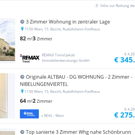
Infos zur Reihung d
3 Zimmer Wohnung in zentraler Lage
1150 Wien, 15. Bezirk, Rudolfsheim-Fünfhaus
82
3
m²
Zimmer
€ 4.2
REMAX Trend Jakob
€ 345
Immobilienberatungs GmbH
Originale ALTBAU - DG WOHNUNG - 2 Zimmer -
NIBELUNGENVIERTEL
1150 Wien, 15. Bezirk, Rudolfsheim-Fünfhaus
64
2
m²
Zimmer
€ 4.2
€ 275
s REAL - Wien
Top sanierte 3 Zimmer Whg nahe Schönbrunn