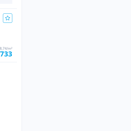
98,74/m²
.733