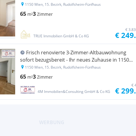
1150 Wien, 15. Bezirk, Rudolfsheim-Fünfhaus
65
3
m²
Zimmer
€ 3.8
€ 249
TRUE Immobilien GmbH & Co KG
Frisch renovierte 3-Zimmer-Altbauwohnung
sofort bezugsbereit - Ihr neues Zuhause in 1150
Wien!
1150 Wien, 15. Bezirk, Rudolfsheim-Fünfhaus
65
3
m²
Zimmer
€ 
€ 299
4M Immobilien&Consulting GmbH & Co KG