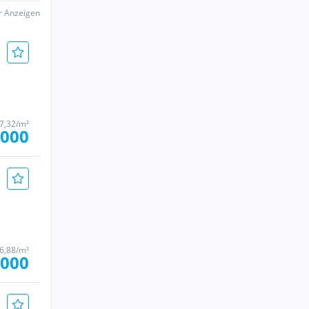
er Anzeigen
07,32/m²
.000
96,88/m²
.000