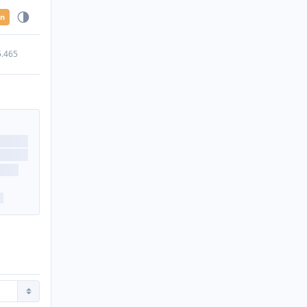
en
5.465