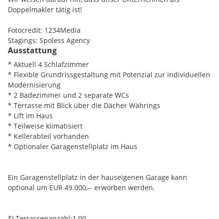
Geschäfte, Cafés und Restaurants sowie die
direkte und unkomplizierte Verbindung in die Wiener
Doppelmakler tätig ist!
Straßenbahnlinien 40 und 41 befinden sich in unmittelbarer
Innenstadt. Schulen, Ärzte und weitere Einrichtungen des
Umgebung und bieten eine ideale Anbindung an die Wiener
täglichen Bedarfs befinden sich ebenfalls in unmittelbarer
Fotocredit: 1234Media
Innenstadt.
Umgebung.
Stagings: Spoless Agency
Ausstattung
* Aktuell 4 Schlafzimmer
* Flexible Grundrissgestaltung mit Potenzial zur individuellen
Modernisierung
* 2 Badezimmer und 2 separate WCs
* Terrasse mit Blick über die Dächer Währings
* Lift im Haus
* Teilweise klimatisiert
* Kellerabteil vorhanden
* Optionaler Garagenstellplatz im Haus
Ein Garagenstellplatz in der hauseigenen Garage kann
optional um EUR 49.000,-- erworben werden.
*) Terrassenanzahl:1.00