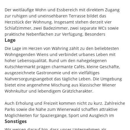
Der weitläufige Wohn und Essbereich mit direktem Zugang
zur ruhigen und uneinsehbaren Terrasse bildet das
Herzstück der Wohnung. Insgesamt stehen derzeit vier
Schlafzimmer, zwei Badezimmer, zwei separate WCs sowie
praktische Nebenflächen zur Verfügung. Besonders
Lage
hervorzuheben ist die flexible Raumaufteilung: Ein aktuell in
zwei Zimmer unterteilter Bereich kann bei Bedarf wieder zu
Die Lage im Herzen von Währing zählt zu den beliebtesten
einem großzügigen Raum zusammengeführt werden. Damit
Wohngegenden Wiens und verbindet urbanes Leben mit
eignet sich die Wohnung ideal für unterschiedliche
hoher Lebensqualität. Rund um den nahegelegenen
Wohnkonzepte und bietet zugleich Potenzial für eine
Kutschkermarkt prägen charmante Cafés, kleine Geschäfte,
zeitgemäße Modernisierung.
ausgezeichnete Gastronomie und ein vielfältiges
Nahversorgungsangebot das tägliche Leben. Die Umgebung
Die ca. 14 m² große Terrasse schafft zusätzlichen Freiraum
bietet eine angenehme Mischung aus klassischer Wiener
und lädt zum Entspannen mitten in der Stadt ein. Teilweise
Wohnkultur und lebendigem Grätzlcharakter.
Klimatisierung, Lift und Kellerabteil sorgen für zusätzlichen
Komfort. Ein Garagenstellplatz im Haus kann optional
Auch Erholung und Freizeit kommen nicht zu kurz. Zahlreiche
erworben werden.
Parks sowie die Nähe zum Wienerwald schaffen attraktive
Möglichkeiten für Spaziergänge, Sport und Ausgleich im
Die Lage im Herzen von Währing überzeugt durch ihre
Sonstiges
Grünen. Gleichzeitig sorgt die sehr gute öffentliche
hervorragende Infrastruktur. Der Kutschkermarkt, zahlreiche
Anbindung über die Straßenbahnlinien 40 und 41 für eine
Wir weisen darauf hin, dass unser Unternehmen als