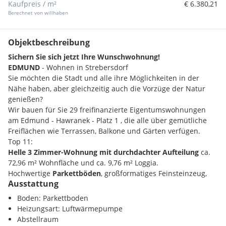
Kaufpreis / m²
€ 6.380,21
Berechnet von willhaben
Objektbeschreibung
Sichern Sie sich jetzt Ihre Wunschwohnung!
EDMUND
- Wohnen in Strebersdorf
Sie möchten die Stadt und alle ihre Möglichkeiten in der
Nähe haben, aber gleichzeitig auch die Vorzüge der Natur
genießen?
Wir bauen für Sie 29 freifinanzierte Eigentumswohnungen
am Edmund - Hawranek - Platz 1 , die alle über gemütliche
Freiflächen wie Terrassen, Balkone und Gärten verfügen.
Top 11:
Helle 3 Zimmer-Wohnung mit durchdachter Aufteilung
ca.
72,96 m² Wohnfläche und ca. 9,76 m² Loggia.
Hochwertige
Parkettböden
, großformatiges Feinsteinzeug,
Ausstattung
Raffstores und Holz-Alu Fenstern tragen zu einem hohen
Wohnkomfort bei.
Boden: Parkettboden
Für eine besonders effiziente Beheizung und Kühlung sorgt
Heizungsart: Luftwärmepumpe
eine Luft-Wasser-Wärmepumpe. Darüber hinaus erfolgt die
Abstellraum