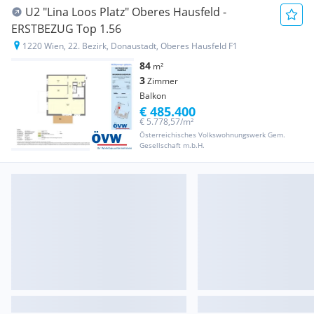
U2 "Lina Loos Platz" Oberes Hausfeld -
ERSTBEZUG Top 1.56
1220 Wien, 22. Bezirk, Donaustadt, Oberes Hausfeld F1
84
m²
3
Zimmer
Balkon
€ 485.400
€ 5.778,57/m²
Österreichisches Volkswohnungswerk Gem.
Gesellschaft m.b.H.