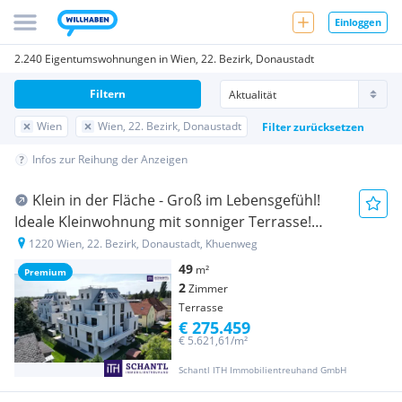
Einloggen
2.240 Eigentumswohnungen in Wien, 22. Bezirk, Donaustadt
Filtern
Wien
Wien, 22. Bezirk, Donaustadt
Filter zurücksetzen
Infos zur Reihung der Anzeigen
Klein in der Fläche - Groß im Lebensgefühl!
Ideale Kleinwohnung mit sonniger Terrasse!
TOP-Neubauprojekt im Grünen + Klimaaktiv
1220 Wien, 22. Bezirk, Donaustadt, Khuenweg
Bronze + Wärmepumpe und Solaranlage +
49
m²
Premium
Garage + Beste Vermietbarkeit!
2
Zimmer
Terrasse
€ 275.459
€ 5.621,61/m²
Schantl ITH Immobilientreuhand GmbH