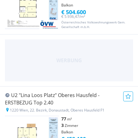
Balkon
€ 504.600
€ 5.936,47/m²
Österreichisches Volkswohnungswerk Gem.
Gesellschaft m.b.H.
U2 "Lina Loos Platz" Oberes Hausfeld -
ERSTBEZUG Top 2.40
1220 Wien, 22. Bezirk, Donaustadt, Oberes Hausfeld F1
77
m²
3
Zimmer
Balkon