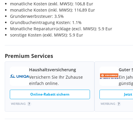
Polizei <1500m
monatliche Kosten (exkl. MWSt): 106,8 Eur
Abstellraum ca. 3,74 m²
monatliche Kosten (inkl. MWSt): 116,89 Eur
Wohnküche ca. 25,44 m²
Grunderwerbssteuer: 3.5%
Schlafzimmer ca. 12,28 m²
Grundbucheintragung Kosten: 1.1%
Badezimmer ca. 6,33 m²
Monatliche Reparaturrücklage (excl. MWSt): 5.9 Eur
Balkon ca. 12,32 m²
sonstige Kosten (exkl. MWSt): 5.9 Eur
Kellerabteil ca. 4,41 m²
Premium Services
Ein
Tiefgaragenstellplatz
kann um 29.345,75 EUR erworben wer
Haushaltsversicherung
Guter 
Versichern Sie Ihr Zuhause
Ein Ja
Auf unserer Homepage finden Sie eine Übersicht zu dem Projekt
einfach online.
günstig
den Projekten "Gretls Garten" und "Leo am Teich", welche sich 
befinden.
www.mast-immo.at
Online-Rabatt sichern
Jetzt
WERBUNG
WERBUNG