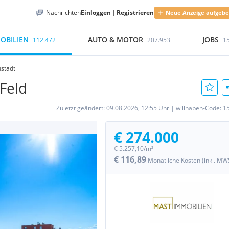
Nachrichten
Einloggen
|
Registrieren
Neue Anzeige aufgeb
OBILIEN
AUTO & MOTOR
JOBS
112.472
207.953
1
ustadt
Feld
Zuletzt geändert:
09.08.2026, 12:55 Uhr
|
willhaben-Code:
1
€ 274.000
€ 5.257,10/m²
€ 116,89
Monatliche Kosten (inkl. MW