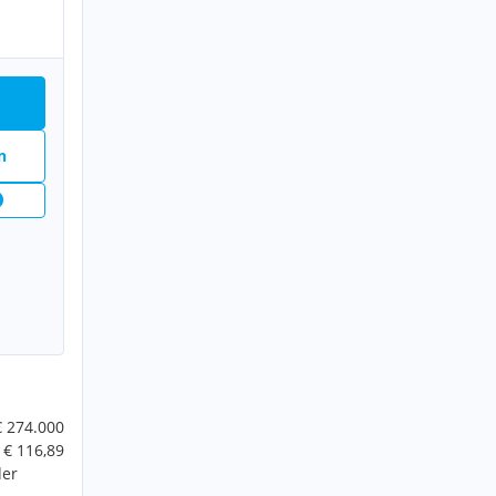
n
€ 274.000
€ 116,89
der