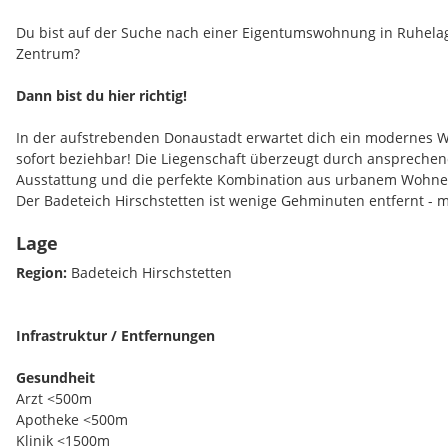
Du bist auf der Suche nach einer Eigentumswohnung in Ruhel
Zentrum?
Dann bist du hier richtig!
In der aufstrebenden Donaustadt erwartet dich ein modernes W
sofort beziehbar! Die Liegenschaft überzeugt durch ansprechen
Ausstattung und die perfekte Kombination aus urbanem Wohne
Der Badeteich Hirschstetten ist wenige Gehminuten entfernt - 
Lage
Zum Angebot stehen freifinanzierte Wohnungen auf Eigengrund 
Region:
Badeteich Hirschstetten
Highlights der Liegenschaft:
Provisionsfrei!
Infrastruktur / Entfernungen
Elektrische Außenbeschattung
Hochwertiger Parkettboden in allen Wohnräumen
Gesundheit
Betonkernaktivierung
Arzt <500m
Zusätzliche Elektro-Handtuchheizkörper im Badezimmer
Apotheke <500m
Kellerabteil inkludiert
Klinik <1500m