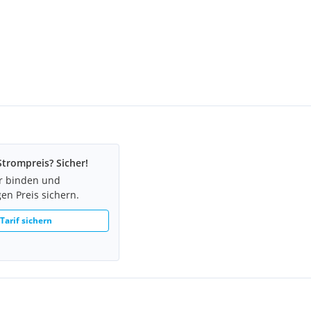
den.
Strompreis? Sicher!
hr binden und
 "Jonas am Feld" sowie zu
en Preis sichern.
in unmittelbarer Nähe
 Tarif sichern