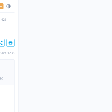
en
5.426
596991238
St)