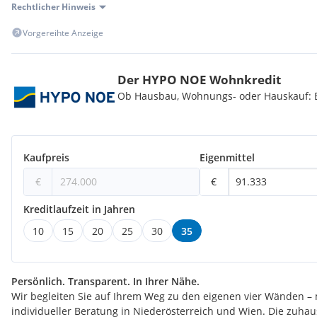
Rechtlicher Hinweis
Vorgereihte Anzeige
Wir weisen darauf hin, dass zwischen dem Vermittler und dem z
familiäres oder wirtschaftliches Naheverhältnis besteht.
Der HYPO NOE Wohnkredit
Ob Hausbau, Wohnungs- oder Hauskauf: Be
Der Vermittler ist als Doppelmakler tätig.
Kaufpreis
Eigenmittel
€
€
Kreditlaufzeit in Jahren
10
15
20
25
30
35
Persönlich. Transparent. In Ihrer Nähe.
Wir begleiten Sie auf Ihrem Weg zu den eigenen vier Wänden – 
individueller Beratung in Niederösterreich und Wien. Die zuha