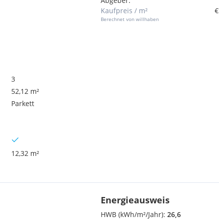
Abgeber.
Kaufpreis / m²
€
Berechnet von willhaben
3
52,12 m²
Parkett
12,32 m²
Energieausweis
HWB (kWh/m²/Jahr):
26,6