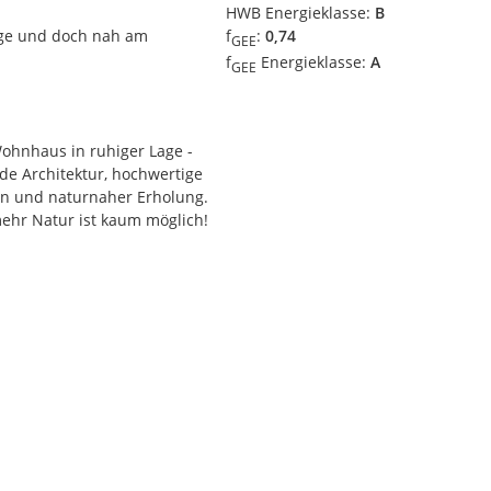
HWB Energieklasse:
B
age und doch nah am
f
:
0,74
GEE
f
Energieklasse:
A
GEE
ohnhaus in ruhiger Lage -
de Architektur, hochwertige
n und naturnaher Erholung.
mehr Natur ist kaum möglich!
- keine Pacht!