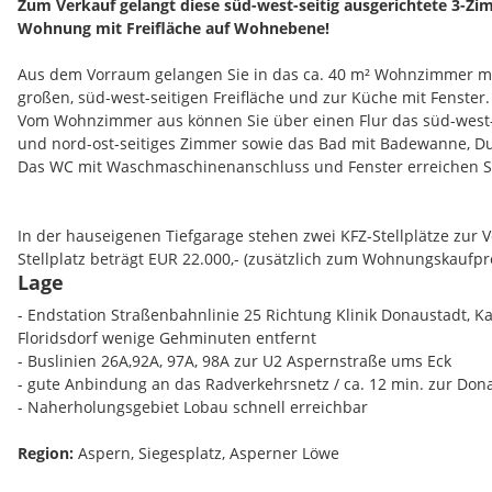
Zum Verkauf gelangt diese süd-west-seitig ausgerichtete 3-
Wohnung mit Freifläche auf Wohnebene!
Aus dem Vorraum gelangen Sie in das ca. 40 m² Wohnzimmer mi
großen, süd-west-seitigen Freifläche und zur Küche mit Fenster
Vom Wohnzimmer aus können Sie über einen Flur das süd-west-s
und nord-ost-seitiges Zimmer sowie das Bad mit Badewanne, Du
Das WC mit Waschmaschinenanschluss und Fenster erreichen Si
In der hauseigenen Tiefgarage stehen zwei KFZ-Stellplätze zur V
Stellplatz beträgt EUR 22.000,- (zusätzlich zum Wohnungskaufpre
Lage
Garagenplatz (Rep.-Rücklage und BK): EUR 29,85
- Endstation Straßenbahnlinie 25 Richtung Klinik Donaustadt,
Floridsdorf wenige Gehminuten entfernt
Wohnungs-Highlights
- Buslinien 26A,92A, 97A, 98A zur U2 Aspernstraße ums Eck
- gute Anbindung an das Radverkehrsnetz / ca. 12 min. zur Don
großes, helles Wohnzimmer mit Balkon/Terrasse auf Wohneben
- Naherholungsgebiet Lobau schnell erreichbar
Niedrigenergiehaus
Garagenplätze im Haus
Region:
Aspern, Siegesplatz, Asperner Löwe