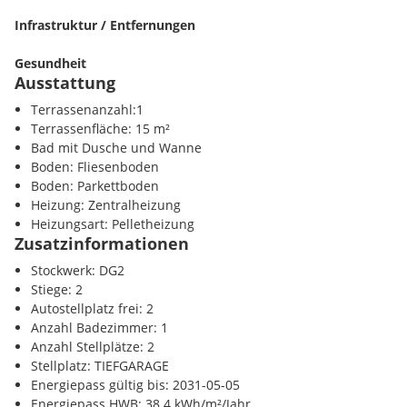
Infrastruktur / Entfernungen
Gesundheit
Ausstattung
Arzt <500m
Apotheke <500m
Terrassenanzahl:1
Klinik <1500m
Terrassenfläche: 15 m²
Krankenhaus <2000m
Bad mit Dusche und Wanne
Boden: Fliesenboden
Kinder / Schulen
Boden: Parkettboden
Schule <500m
Heizung: Zentralheizung
Kindergarten <500m
Heizungsart: Pelletheizung
Universität <2000m
Zusatzinformationen
Der Vermittler ist als Doppelmakler tätig.
Höhere Schule <2000m
Stockwerk: DG2
Stiege: 2
Nahversorgung
Autostellplatz frei: 2
Supermarkt <500m
Anzahl Badezimmer: 1
Bäckerei <500m
Anzahl Stellplätze: 2
Einkaufszentrum <4000m
Stellplatz: TIEFGARAGE
Energiepass gültig bis: 2031-05-05
Verkehr
Energiepass HWB: 38.4 kWh/m²/Jahr
U-Bahn <1500m