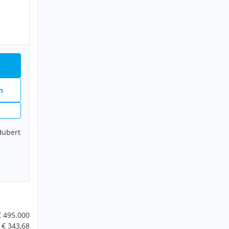
n
Hubert
€ 495.000
€ 343,68