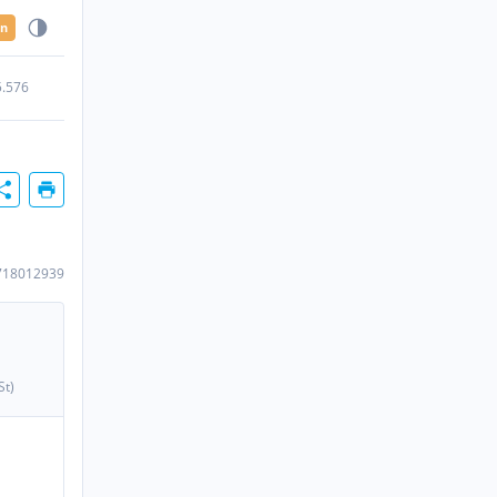
en
5.576
718012939
St)