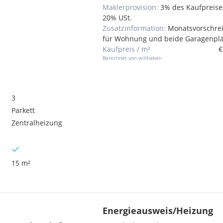
Maklerprovision:
3% des Kaufpreises
20% USt.
Zusatzinformation:
Monatsvorschre
für Wohnung und beide Garagenplä
Kaufpreis / m²
€
Berechnet von willhaben
3
Parkett
Zentralheizung
15 m²
Energieausweis/Heizung