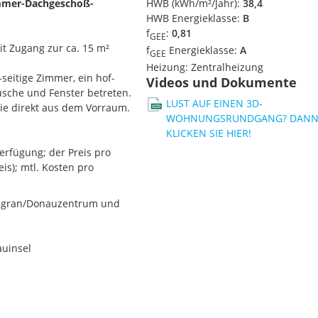
Zimmer-Dachgeschoß-
HWB (kWh/m²/Jahr):
38,4
HWB Energieklasse:
B
f
:
0,81
GEE
t Zugang zur ca. 15 m²
f
Energieklasse:
A
GEE
.
Heizung:
Zentralheizung
eitige Zimmer, ein hof-
Videos und Dokumente
sche und Fenster betreten.
LUST AUF EINEN 3D-
e direkt aus dem Vorraum.
WOHNUNGSRUNDGANG? DAN
KLICKEN SIE HIER!
erfügung; der Preis pro
is); mtl. Kosten pro
 Kagran/Donauzentrum und
auinsel
e