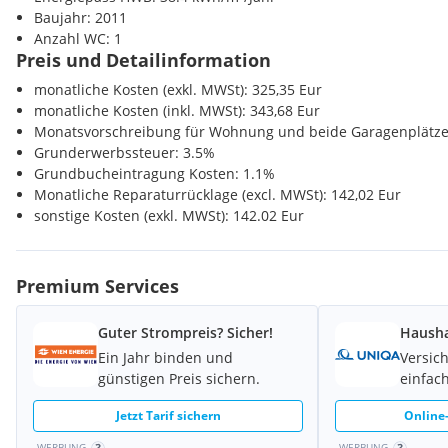
Baujahr: 2011
Bahnhof <1500m
Anzahl WC: 1
Autobahnanschluss <3500m
Preis und Detailinformation
Sonstige
monatliche Kosten (exkl. MWSt): 325,35 Eur
Bank <500m
monatliche Kosten (inkl. MWSt): 343,68 Eur
Post <1500m
Monatsvorschreibung für Wohnung und beide Garagenplätz
Polizei <1000m
Grunderwerbssteuer: 3.5%
Grundbucheintragung Kosten: 1.1%
Monatliche Reparaturrücklage (excl. MWSt): 142,02 Eur
sonstige Kosten (exkl. MWSt): 142.02 Eur
Premium Services
Guter Strompreis? Sicher!
Hausha
Ein Jahr binden und
Versic
günstigen Preis sichern.
einfach
Jetzt Tarif sichern
Online-
WERBUNG
WERBUNG