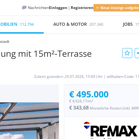
Nachrichten
Einloggen
|
Registrieren
Neue Anzeige aufgeb
OBILIEN
AUTO & MOTOR
JOBS
112.794
207.340
1
ustadt
ng mit 15m²-Terrasse
Zuletzt geändert:
29.07.2026, 15:09 Uhr
|
willhaben-Code:
1
€ 495.000
€ 4.626,17/m²
€ 343,68
Monatliche Kosten (inkl. MW