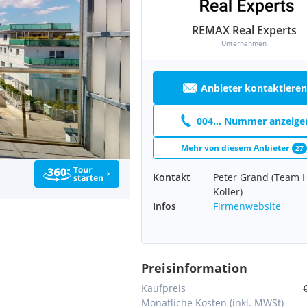
REMAX Real Experts
Unternehmen
Anbieter kontaktieren
004... Nummer anzeige
Mehr von diesem Anbieter
27
Kontakt
Peter Grand (Team 
Koller)
Infos
Firmenwebsite
Preisinformation
Kaufpreis
Monatliche Kosten (inkl. MWSt)