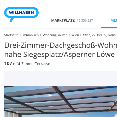
MARKTPLATZ
IMM
12.556.227
Startseite
Immobilien
Wohnung kaufen
Wien
Wien, 22. Bezirk, Dona
Drei-Zimmer-Dachgeschoß-Wohnu
nahe Siegesplatz/Asperner Löwe
107
3
m²
Zimmer
Terrasse