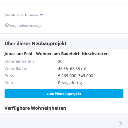
kWh/m²a, welcher der Klasse B entspricht.
Rechtlicher Hinweis
Vorgereihte Anzeige
Für Fragen bzw. Besichtigungen steht Ihnen Herr Julian
Über dieses Neubauprojekt
Kukacka sehr gerne unter 0664 444 5770 zur Verfügung.
Jonas am Feld - Wohnen am Badeteich Hirschstetten
Wohneinheiten
20
Wir weisen darauf hin, dass zwischen dem Vermittler und
Wohnfläche
46,65–63,55 m²
dem zu vermittelnden Dritten ein familiäres oder
Preis
€ 269.000–349.000
wirtschaftliches Naheverhältnis besteht.
Status
Bezugsfertig
zum Neubauprojekt
Verfügbare Wohneinheiten