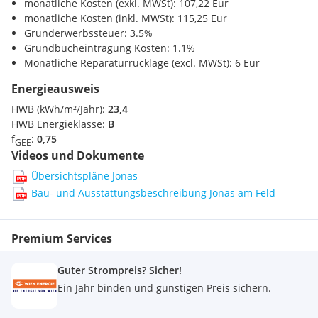
Kinder / Schulen
monatliche Kosten (exkl. MWSt): 107,22 Eur
Schule <250m
monatliche Kosten (inkl. MWSt): 115,25 Eur
Die Ausstattung der Wohnungen zeichnen sich durch
Kindergarten <200m
Grunderwerbssteuer: 3.5%
qualitativ hochwertige Materialien aus:
Universität <2525m
Grundbucheintragung Kosten: 1.1%
Höhere Schule <2525m
Monatliche Reparaturrücklage (excl. MWSt): 6 Eur
Energieausweis
Nahversorgung
Wärmepumpe & Wohnraumtemperierung
Supermarkt <375m
HWB (kWh/m²/Jahr):
23,4
Echtholzböden
Bäckerei <475m
HWB Energieklasse:
B
Keramische Fließen in den Nassräumen
Einkaufszentrum <2200m
f
:
0,75
GEE
Elektrische Außenbeschattung
Videos und Dokumente
Glasfaseranschluss (A1 und Wien Energie)
Verkehr
Übersichtspläne Jonas
Lift
U-Bahn <1025m
Kellerabteil
Bau- und Ausstattungsbeschreibung Jonas am Feld
Bahnhof <1100m
Fahrradraum & Kinderwagenabstellmöglichkeit
Autobahnanschluss <1825m
Premium Services
Sonstige
Folgende öffentliche Verkehrsmittel stehen somit zur
Bank <750m
Verfügung
Guter Strompreis? Sicher!
Post <775m
Polizei <1350m
Ein Jahr binden und günstigen Preis sichern.
Buslinie 95A & 97A
U2 Hausfeldstraße