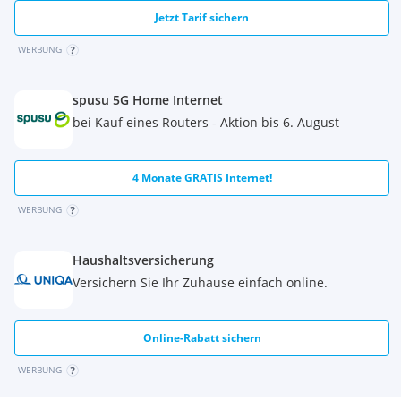
Jetzt Tarif sichern
WERBUNG
spusu 5G Home Internet
bei Kauf eines Routers - Aktion bis 6. August
Energieausweis
4 Monate GRATIS Internet!
Der Heizwärmebedarf für Anni-Haider-Weg 9 beträgt 20,00
WERBUNG
kWh/m²a, welcher der Klasse A entspricht.
Haushaltsversicherung
Versichern Sie Ihr Zuhause einfach online.
Der Heizwärmebedarf für Anni-Haider-Weg 11 beträgt 23,40
kWh/m²a, welcher der Klasse B entspricht.
Online-Rabatt sichern
WERBUNG
Der Heizwärmebedarf für Maira-Emhart-Weg 14 beträgt 23,40