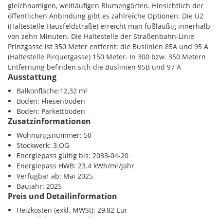
gleichnamigen, weitläufigen Blumengärten. Hinsichtlich der
öffentlichen Anbindung gibt es zahlreiche Optionen: Die U2
(Haltestelle Hausfeldstraße) erreicht man fußläußig innerhalb
Die Fertigstellung des Projekts ist für Mai 2025 geplant. Dies
von zehn Minuten. Die Haltestelle der Straßenbahn-Linie
bedeutet, dass Sie schon bald in Ihre neue Traumwohnung
Prinzgasse ist 350 Meter entfernt; die Buslinien 85A und 95 A
einziehen könnten.
(Haltestelle Pirquetgasse) 150 Meter. In 300 bzw. 350 Metern
Entfernung befinden sich die Buslinien 95B und 97 A
Ausstattung
(Haltestelle Zanggasse). Und wer mag, ist innerhalb von 20
Minuten in der Wiener Innenstadt.
Balkonfläche:12,32 m²
Die Highlights nochmals kurz für Sie zusammengefasst:
Boden: Fliesenboden
Region:
Badeteich Hirschstetten
Boden: Parkettboden
Zusatzinformationen
Provisionsfrei
Wohnungsnummer: 50
Infrastruktur / Entfernungen
Deckenheizung & Temperierung durch Bauteilaktivierung
Stockwerk: 3.OG
Wohnen nahe Badeteich Hirschstetten und U2
Energiepass gültig bis: 2033-04-20
Gesundheit
Aufstrebendes und familienfreundliches Neubaugebiet
Energiepass HWB: 23.4 kWh/m²/Jahr
Arzt <425m
Verfügbar ab: Mai 2025
Apotheke <450m
Baujahr: 2025
Klinik <1325m
Preis und Detailinformation
Ausstattungsstandard
Krankenhaus <3250m
Heizkosten (exkl. MWSt): 29,82 Eur