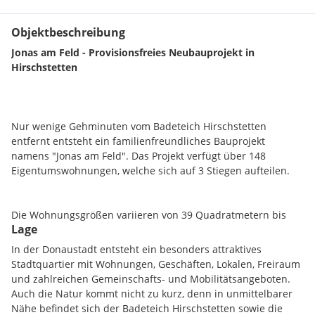
Objektbeschreibung
Jonas am Feld - Provisionsfreies Neubauprojekt in
Hirschstetten
Nur wenige Gehminuten vom Badeteich Hirschstetten
entfernt entsteht ein familienfreundliches Bauprojekt
namens "Jonas am Feld". Das Projekt verfügt über 148
Eigentumswohnungen, welche sich auf 3 Stiegen aufteilen.
Die Wohnungsgrößen variieren von 39 Quadratmetern bis
Lage
hin zu geräumigen 106 Quadratmetern, welche sich auf 1 bis
5 Zimmer aufteilen. Alle Wohnungen verfügen über moderne
In der Donaustadt entsteht ein besonders attraktives
Grundrisse inkl. Freiflächen. Alle Einheiten verfügen über
Stadtquartier mit Wohnungen, Geschäften, Lokalen, Freiraum
Kellerabteile und auf Wunsch kann ein Tiefgaragenplatz in
und zahlreichen Gemeinschafts- und Mobilitätsangeboten.
der hauseigenen Garage erworben werden. Diese verfügen
Auch die Natur kommt nicht zu kurz, denn in unmittelbarer
bereits über Vorbereitungen für Wallboxen.
Nähe befindet sich der Badeteich Hirschstetten sowie die