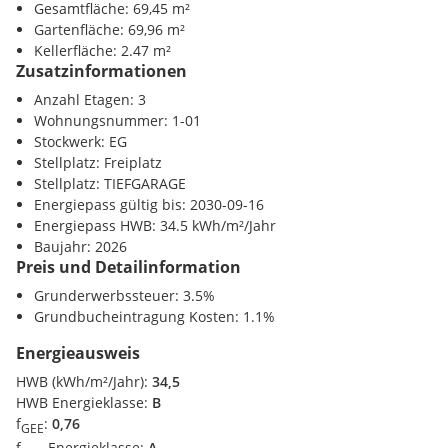
Gesamtfläche: 69,45 m²
U-Bahn <1525m
- Provisionsfrei! Alle Eigentumsobjekte werden ohne Provision
Gartenfläche: 69,96 m²
Bahnhof <550m
(3,6% inkl. MwSt.) angeboten!
Kellerfläche: 2.47 m²
Autobahnanschluss <475m
Zusatzinformationen
Sonstige
Anzahl Etagen: 3
Bank <975m
Wohnungsnummer: 1-01
Renderings: Symbolbilder (c) HOT Architektur ZT GmbH
Post <1200m
Stockwerk: EG
Polizei <950m
Stellplatz: Freiplatz
Wir weisen darauf hin, dass zwischen dem Vermittler und
Stellplatz: TIEFGARAGE
dem zu vermittelnden Dritten ein familiäres oder
Energiepass gültig bis: 2030-09-16
wirtschaftliches Naheverhältnis besteht.
Energiepass HWB: 34.5 kWh/m²/Jahr
Baujahr: 2026
Der Vermittler ist als Doppelmakler tätig.
Preis und Detailinformation
Grunderwerbssteuer: 3.5%
Grundbucheintragung Kosten: 1.1%
Energieausweis
HWB (kWh/m²/Jahr):
34,5
HWB Energieklasse:
B
f
:
0,76
GEE
f
Energieklasse:
A