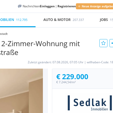
Nachrichten
Einloggen
|
Registrieren
Neue Anzeige aufgeb
OBILIEN
AUTO & MOTOR
JOBS
112.795
207.337
1
ustadt
e 2-Zimmer-Wohnung mit
traße
Zuletzt geändert:
07.08.2026, 07:05 Uhr
|
willhaben-Code:
1
€ 229.000
€ 7.244,54/m²