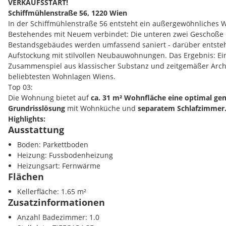
VERKAUFSSTART!
Schiffmühlenstraße 56, 1220 Wien
In der Schiffmühlenstraße 56 entsteht ein außergewöhnliches 
Bestehendes mit Neuem verbindet: Die unteren zwei Geschoße
Bestandsgebäudes werden umfassend saniert - darüber entste
Aufstockung mit stilvollen Neubauwohnungen. Das Ergebnis: E
Zusammenspiel aus klassischer Substanz und zeitgemäßer Archi
beliebtesten Wohnlagen Wiens.
Top 03:
Die Wohnung bietet auf
ca. 31 m² Wohnfläche eine optimal ge
Grundrisslösung
mit Wohnküche und
separatem Schlafzimmer
Highlights:
Ausstattung
Erstbezug nach umfassender Revitalisierung
Raumhöhe ca. 2,89 m
Boden: Parkettboden
moderne Grundrissgestaltung
Heizung: Fussbodenheizung
attraktive Wohnlage mit guter Infrastruktur
Heizungsart: Fernwärme
Die Ausstattung überzeugt mit edlen Parkettböden, modernen 
Flächen
Feinsteinzeug, Holz-Alu-Fenstern sowie elektrisch bedienbarem
Kellerfläche: 1.65 m²
Beheizung erfolgt komfortabel mittels Fernwärme und Fußbode
Zusatzinformationen
wird auf geprüfte, schadstoffarme Materialien und eine qualita
geachtet.
Anzahl Badezimmer: 1.0
Die Lage in der Schiffmühlenstraße überzeugt durch die Nähe z