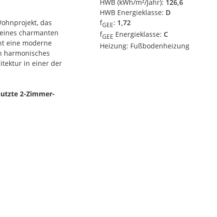
HWB (kWh/m²/Jahr):
126,6
HWB Energieklasse:
D
Wohnprojekt, das
f
:
1,72
GEE
 eines charmanten
f
Energieklasse:
C
GEE
ht eine moderne
Heizung:
Fußbodenheizung
in harmonisches
tektur in einer der
nutzte 2-Zimmer-
.
Bädern, großformatigem
 Sonnenschutz. Die
nheizung. Bei der Sanierung
tiv hochwertige Ausführung
ur Alten Donau sowie die