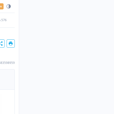
en
5.576
883598959