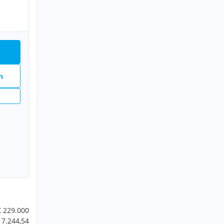
n
€ 229.000
 7.244,54