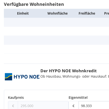
Verfügbare Wohneinheiten
INFRASTRUKTUR:
Einheit
Wohn­fläche
Frei­fläche
Pr
In Gehweite der idyllischen Lage befindet sich die Donau, das
Shops, die U1 Station Kagran und die Vienna Internation School.
Minuten erreichen Sie diverse Supermärkte und diverse andere 
Bedarf. Die Autobahnanschlussstelle ist ebenfalls in Kürze erre
VERKEHRSANBINDUNG:
* Buslinie 27A
* U1 Kagran
Der HYPO NOE Wohnkredit
* Direkt am Entwicklungsgebiet An der Schanze wird eine neue
Ob Hausbau, Wohnungs- oder Hauskauf: Be
vorbeiführen
Kaufpreis
Eigenmittel
BEZUGSFERTIG:
€
€