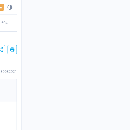
en
5.604
189082921