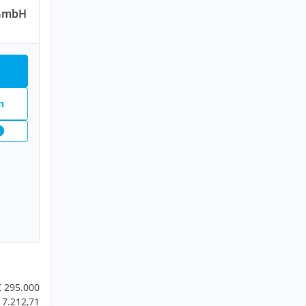
 GmbH
n
8
€ 295.000
 7.212,71