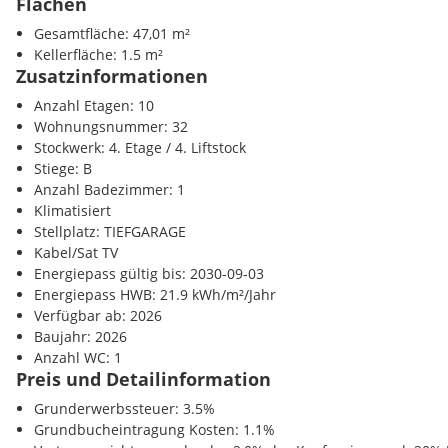
Flächen
U-Bahn <1000m
WOHNUNG TOP 32:
Gesamtfläche: 47,01 m²
Bahnhof <1000m
Kellerfläche: 1.5 m²
Autobahnanschluss <2000m
Die 2-ZIMMER WOHNUNG mit CA. 40,87 M² WOHNFLÄCHE und CA.
Zusatzinformationen
1,41M² BALKON liegt im 4. LIFTSTOCK und gliedert sich in folge
Sonstige
Anzahl Etagen: 10
Bank <1000m
Wohnungsnummer: 32
* Wohnküche ca. 16,71 m² - mit Zugang zur Loggia
Post <1500m
Stockwerk: 4. Etage / 4. Liftstock
* Schlafzimmer 1 ca. 12,82 m² - mit Zugang zur Loggia
Polizei <1000m
Stiege: B
* Gang ca. 3,17 m²
Anzahl Badezimmer: 1
* Vorraum ca. 2,40 m²
Klimatisiert
* Badezimmer ca. 4,03 m²
Stellplatz: TIEFGARAGE
* separate Toilette ca. 1,74 m²
Kabel/Sat TV
Energiepass gültig bis: 2030-09-03
Energiepass HWB: 21.9 kWh/m²/Jahr
Verfügbar ab: 2026
KAUFPREIS WOHNUNG:
Baujahr: 2026
Anzahl WC: 1
Der Kaufpreis beläuft sich auf 295.000,-- EUR für den Endnutzer
Preis und Detailinformation
Der Anlegerkaufpreis beläuft sich auf 272.000,-- EUR NETTO ZZ
Grunderwerbssteuer: 3.5%
Grundbucheintragung Kosten: 1.1%
KAUFPREIS PKW-GARAGENPLATZ: