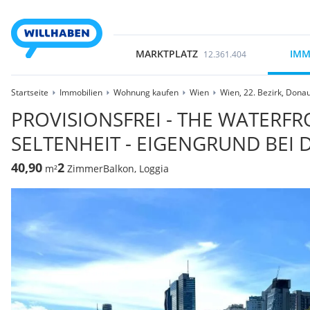
MARKTPLATZ
IMM
12.361.404
Startseite
Immobilien
Wohnung kaufen
Wien
Wien, 22. Bezirk, Dona
PROVISIONSFREI - THE WATERFR
SELTENHEIT - EIGENGRUND BEI 
40,90
2
m²
Zimmer
Balkon, Loggia