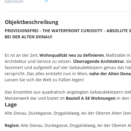
Fahrstuhl
Objektbeschreibung
PROVISIONSFREI - THE WATERFRONT CURIOSITY - ABSOLUTE 
BEI DER ALTEN DONAU!
Es ist an der Zeit,
Wohnqualität neu zu definieren
, Maßstäbe in
Architektur und Service zu setzen.
Überragende Architektur
, d
fasziniert und aufgeteilt auf vier Gebäudekörpern genau das hä
verspricht. Das alles entsteht nun in Wien,
nahe der Alten Dona
Lassen Sie sich die Welt zu Füßen legen!
Das Ensemble aus quadratisch angelegten Gebäudekörpern stell
Meisterwerk dar und bietet im
Bauteil A 58 Wohnungen
in den
Lage
Bauteil B 45 Wohnungen in den Größen von 38 bis 127m² und
in den Größen von 35 bis 83m².
Alte Donau, Dückegasse, Drygalskiweg, An der Oberen Alten Do
Region:
Alte Donau, Dückegasse, Drygalskiweg, An der Oberen 