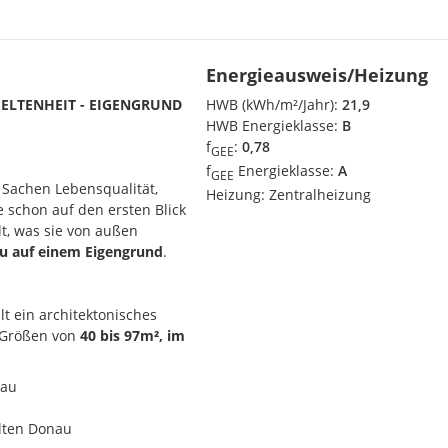
Energieausweis/Heizung
SELTENHEIT - EIGENGRUND
HWB (kWh/m²/Jahr):
21,9
HWB Energieklasse:
B
f
:
0,78
GEE
f
Energieklasse:
A
GEE
 Sachen Lebensqualität,
Heizung:
Zentralheizung
ie schon auf den ersten Blick
lt, was sie von außen
u auf einem Eigengrund
.
t ein architektonisches
 Größen von
40 bis 97m², im
 im Bauteil D 64 Wohnungen
nau
Alten Donau