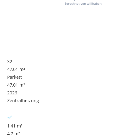
Berechnet von willhaben
32
47,01 m²
Parkett
47,01 m²
2026
Zentralheizung
1,41 m²
4,7 m²