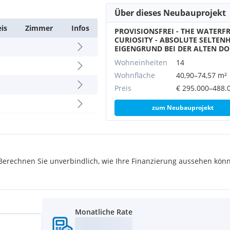
Über dieses Neubauprojekt
eis
Zimmer
Infos
PROVISIONSFREI - THE WATERF
 Donauzentrum mit knapp 300
CURIOSITY - ABSOLUTE SELTENH
EIGENGRUND BEI DER ALTEN D
 Ebenfalls in wenigen
Geschäfte für den täglichen
Wohneinheiten
14
ichbar.
Wohnfläche
40,90–74,57 m²
Preis
€ 295.000–488.
zum Neubauprojekt
 Straßenbahnlinie
rechnen Sie unverbindlich, wie Ihre Finanzierung aussehen könn
Monatliche Rate