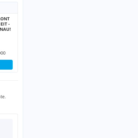
RONT
EIT -
ONAU!
000
te.