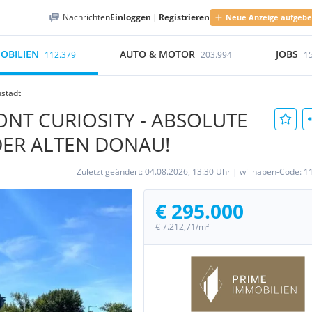
Nachrichten
Einloggen
|
Registrieren
Neue Anzeige aufgeb
OBILIEN
AUTO & MOTOR
JOBS
112.379
203.994
1
ustadt
ONT CURIOSITY - ABSOLUTE
DER ALTEN DONAU!
Zuletzt geändert:
04.08.2026, 13:30 Uhr
|
willhaben-Code:
1
€ 295.000
€ 7.212,71/m²