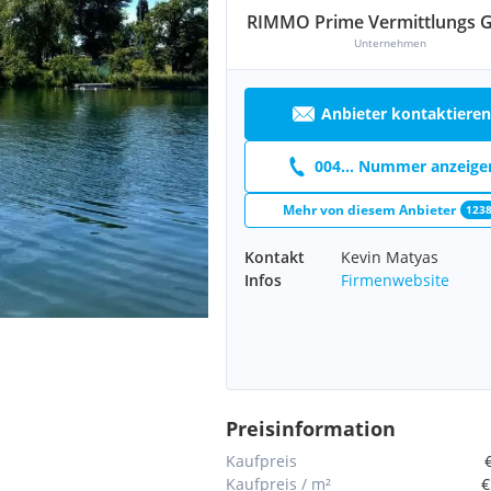
RIMMO Prime Vermittlungs
Unternehmen
Anbieter kontaktieren
004... Nummer anzeige
Mehr von diesem Anbieter
123
Kontakt
Kevin Matyas
Infos
Firmenwebsite
Preisinformation
Kaufpreis
Kaufpreis / m²
€