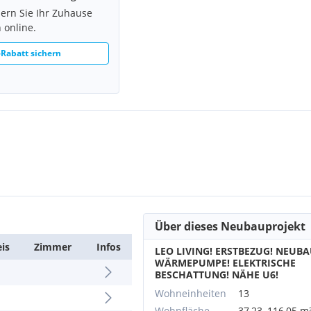
hern Sie Ihr Zuhause
 online.
Rabatt sichern
nte Bauprojekt. Die in
CS Shopping City Süd bietet
, Banken liegen hier quasi
hbar. Am südlichen Stadtrand
ungen. Schnellbahnlinien R,
linie 61A direkt vor dem
he.
Über dieses Neubauprojekt
befinden sich ebenfalls und
eis
Zimmer
Infos
LEO LIVING! ERSTBEZUG! NEUBA
WÄRMEPUMPE! ELEKTRISCHE
BESCHATTUNG! NÄHE U6!
Wohneinheiten
13
Wohnfläche
37,23–116,05 m