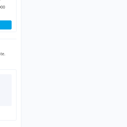
000
te.