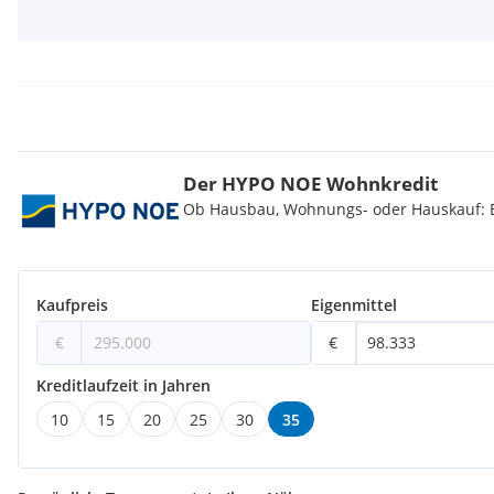
Energieausweis:
40,20 kWh/m2a, Energieklasse B
Heizung:
Luft-, Wasserwärmepumpe
Kellerabteil:
Ja
Das Objekt ist ab sofort beziehbar.
Kaufpreis
Der HYPO NOE Wohnkredit
Ob Hausbau, Wohnungs- oder Hauskauf: Be
Der
Kaufpreis
für
Eigennutzer
beläuft sich auf EUR 295.000,--. 
für
Anleger
beläuft sich auf EUR 268.450,-- zzgl. 20% USt.
Kaufpreis
Eigenmittel
Der
Kaufpreis
für einen
Garagenplatz
für
Eigennutzer
beläuft si
Kaufpreis
für
Anleger
beläuft sich auf EUR 22.750,-- zzgl. 20% US
€
€
Kreditlaufzeit in Jahren
Provision: 3% des Kaufpreises zzgl. 20% USt
10
15
20
25
30
35
Energieausweis