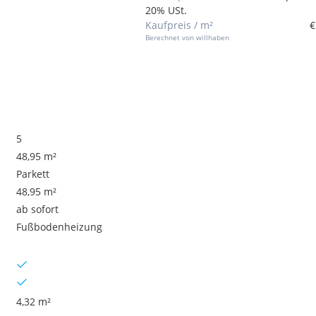
20% USt.
Kaufpreis / m²
€
Berechnet von willhaben
5
48,95 m²
Parkett
48,95 m²
ab sofort
Fußbodenheizung
4,32 m²