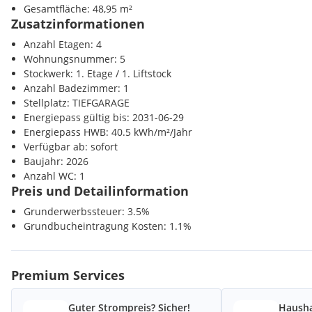
Aufzug für bequemen Zugang zu allen Etagen
Gesamtfläche: 48,95 m²
Bahnhof <500m
3-fach isolierverglaste Fenster für eine optimale Wärmedä
Zusatzinformationen
Autobahnanschluss <1000m
Fußbodenheizung für angenehmes Raumklima
Anzahl Etagen: 4
Elektrische Außenraffstores für Licht- und Sonnenmanageme
Sonstige
Wohnungsnummer: 5
Echtholzböden und hochwertige Sanitäreinrichtung für zei
Bank <1000m
Stockwerk: 1. Etage / 1. Liftstock
Post <1000m
Anzahl Badezimmer: 1
Polizei <1000m
Stellplatz: TIEFGARAGE
Energiepass gültig bis: 2031-06-29
Energiepass HWB: 40.5 kWh/m²/Jahr
Raumaufteilung:
Verfügbar ab: sofort
Baujahr: 2026
Die Wohnung verfügt über eine Wohnfläche von knapp 45m², ei
Anzahl WC: 1
und gliedert sich in folgende tolle Raumaufteilung.
Preis und Detailinformation
Grunderwerbssteuer: 3.5%
Grundbucheintragung Kosten: 1.1%
Vorraum
Wohnküche mit Zugang zur Loggia
Schlafzimmer mit Zugang zur Loggia
Premium Services
Badezimmer mit bodenebener Dusche, Waschbecken, WC un
Loggia
Guter Strompreis? Sicher!
Hausha