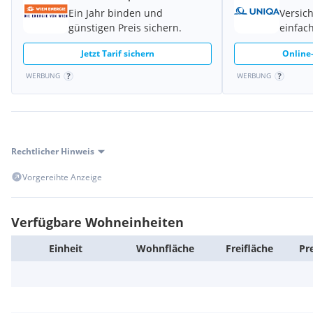
Ein Jahr binden und
Versic
günstigen Preis sichern.
einfach
Jetzt Tarif sichern
Online-
Lage
WERBUNG
WERBUNG
Im "grünsten" Teil des 23. Bezirks befindet sich dieses interessa
wenigen Minuten mit dem Auto oder Badner Bahn erreichbare S
alle Möglichkeiten. Lokale, alle Geschäfte des täglichen Bedarfs
ums die Ecke.
Rechtlicher Hinweis
Die U6 Stadtion in der Perfekta Strasse ist in 5 Minuten erreic
Wiens, in ruhiger Lage entstehen die modernen Eigentumswohn
Vorgereihte Anzeige
Rex, EC, EN, S1, S2, S3, S4, am Bahnhof Liesing oder die Autobus
Haus. Die Straßenbahnlinie Badner Bahn ist ebenfalls in der Nä
Verfügbare Wohneinheiten
Der Kindergarten, die Volksschule und das nächste Gymnasium 
Einheit
Wohn­fläche
Frei­fläche
Pr
der nahen Umgebung.
Weitere Merkmale