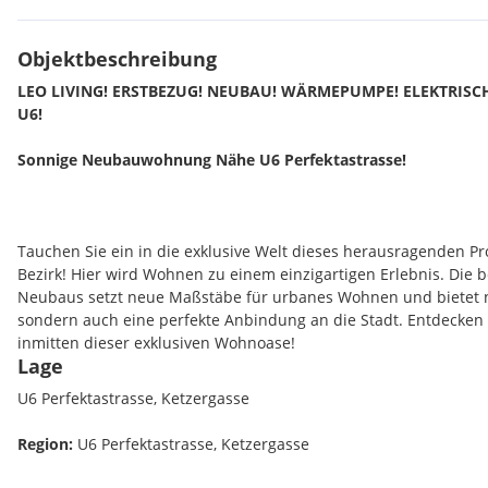
Objektbeschreibung
LEO LIVING! ERSTBEZUG! NEUBAU! WÄRMEPUMPE! ELEKTRIS
U6!
Sonnige Neubauwohnung Nähe U6 Perfektastrasse!
Tauchen Sie ein in die exklusive Welt dieses herausragenden Pr
Bezirk! Hier wird Wohnen zu einem einzigartigen Erlebnis. Die 
Neubaus setzt neue Maßstäbe für urbanes Wohnen und bietet n
sondern auch eine perfekte Anbindung an die Stadt. Entdecken
inmitten dieser exklusiven Wohnoase!
Lage
Profitieren Sie von einer ausgezeichneten öffentlichen Verk
U6 Perfektastrasse, Ketzergasse
zur Shopping City Süd!
Region:
U6 Perfektastrasse, Ketzergasse
Entdecken Sie diese exklusiven Wohnungen, die mit einer Größe
2-4 Zimmern individuellen Raum für jeden Lebensstil bieten. Di