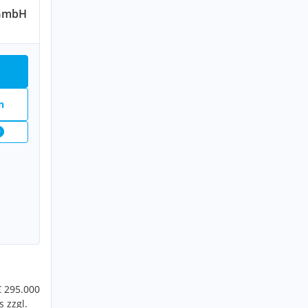
 GmbH
n
9
€ 295.000
 zzgl.