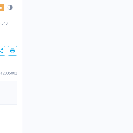
en
5.540
012035002