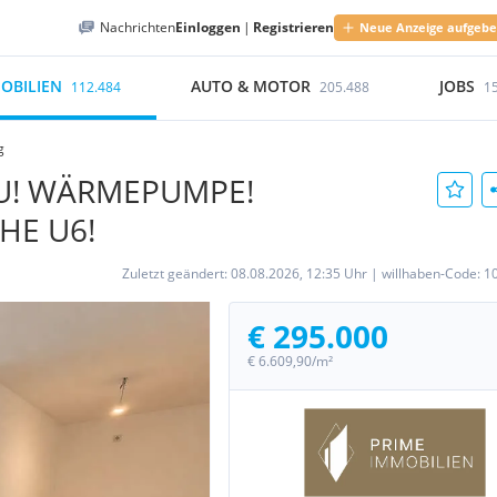
Nachrichten
Einloggen
|
Registrieren
Neue Anzeige aufgeb
OBILIEN
AUTO & MOTOR
JOBS
112.484
205.488
1
g
AU! WÄRMEPUMPE!
HE U6!
Zuletzt geändert:
08.08.2026, 12:35 Uhr
|
willhaben-Code:
1
€ 295.000
€ 6.609,90/m²