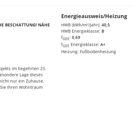
Energieausweis/Heizung
CHE BESCHATTUNG! NÄHE
HWB (kWh/m²/Jahr):
40,5
HWB Energieklasse:
B
f
:
0,69
GEE
f
Energieklasse:
A+
GEE
Heizung:
Fußbodenheizung
ojekts im begehrten 23.
besondere Lage dieses
icht nur ein Zuhause,
 Sie Ihren Wohntraum
ehrsanbindung und der Nähe
 von ca. 39m² bis 124m² und
e Freiflächen in Form von