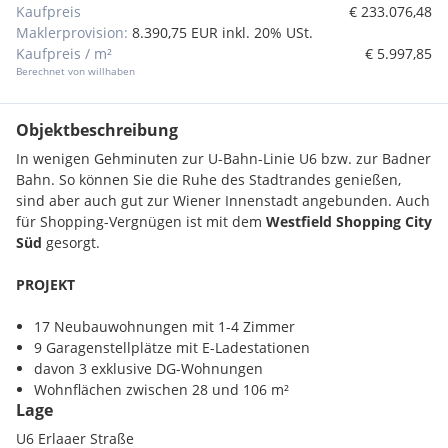
Kaufpreis
€ 233.076,48
Maklerprovision:
8.390,75 EUR inkl. 20% USt.
Kaufpreis / m²
€ 5.997,85
Berechnet von willhaben
Objektbeschreibung
In wenigen Gehminuten zur U-Bahn-Linie U6 bzw. zur Badner
Bahn. So können Sie die Ruhe des Stadtrandes genießen,
sind aber auch gut zur Wiener Innenstadt angebunden. Auch
für Shopping-Vergnügen ist mit dem
Westfield Shopping City
Süd
gesorgt.
PROJEKT
17 Neubauwohnungen mit 1-4 Zimmer
9 Garagenstellplätze mit E-Ladestationen
davon 3 exklusive DG-Wohnungen
Wohnflächen zwischen 28 und 106 m²
Lage
Fast alle Wohnungen mit mindestens einer Außenfläche
HIGHLIGHTS
U6 Erlaaer Straße