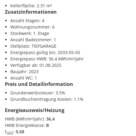
Einkaufszentrum <900m
Rücklage 0,36 EUR/m²
Kellerfläche: 2.31 m²
Zusatzinformationen
Verkehr
Kaufpreis Anleger
:
U-Bahn <525m
Anzahl Etagen: 4
Bahnhof <375m
Wohnungsnummer: 6
EUR 233.076,48 zzgl. 20% USt.
Autobahnanschluss <800m
Stockwerk: 1. Etage
Anzahl Badezimmer: 1
optional Stellplatz: EUR 27.600,00 zzgl. 20% USt.
Sonstige
Stellplatz: TIEFGARAGE
Bank <1425m
Energiepass gültig bis: 2033-05-05
Post <1350m
Energiepass HWB: 36.4 kWh/m²/Jahr
Kaufpreis Eigennutzer:
Polizei <1475m
Verfügbar ab: 01.08.2025
Baujahr: 2023
EUR 253.344,00
Anzahl WC: 1
Preis und Detailinformation
optional Stellplatz: EUR 30.000,00
Grunderwerbssteuer: 3.5%
Grundbucheintragung Kosten: 1.1%
Wir weisen darauf hin, dass zwischen dem Vermittler und
dem zu vermittelnden Dritten ein familiäres oder
Energieausweis/Heizung
wirtschaftliches Naheverhältnis besteht.
HWB (kWh/m²/Jahr):
36,4
HWB Energieklasse:
B
Der Vermittler ist als Doppelmakler tätig.
f
:
0,68
GEE