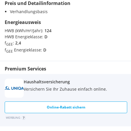
Preis und Detailinformation
Heizwärmebedarf: 124.0 kWh/(m²a)
Verhandlungsbasis
Klasse Heizwärmebedarf: D
Faktor Gesamtenergieeffizienz: 2.4
Energieausweis
Klasse Faktor Gesamtenergieeffizienz: D
HWB (kWh/m²/Jahr):
124
HWB Energieklasse:
D
f
:
2,4
GEE
f
Energieklasse:
D
GEE
Premium Services
Haushaltsversicherung
Versichern Sie Ihr Zuhause einfach online.
Online-Rabatt sichern
WERBUNG