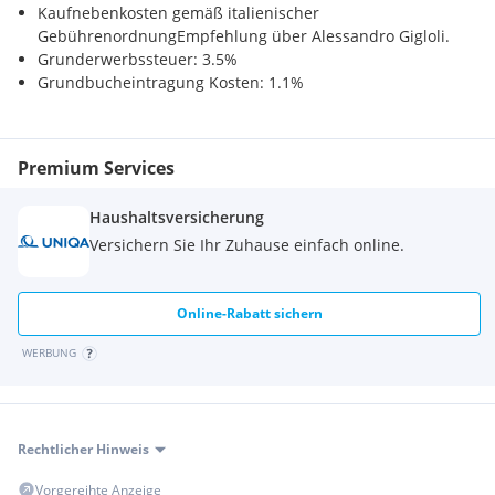
Kaufnebenkosten gemäß italienischer
Bitte beachten Sie, dass wir aufgrund der Nachweispflicht
GebührenordnungEmpfehlung über Alessandro Gigloli.
gegenüber dem Eigentümer nur Anfragen mit vollständiger
Grunderwerbssteuer: 3.5%
Angabe der Anschrift bearbeiten können.
Grundbucheintragung Kosten: 1.1%
Premium Services
Haushaltsversicherung
Versichern Sie Ihr Zuhause einfach online.
Online-Rabatt sichern
WERBUNG
Rechtlicher Hinweis
Vorgereihte Anzeige