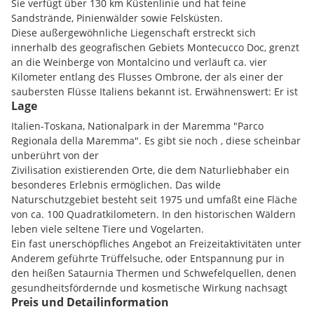
Sie verfügt über 130 km Küstenlinie und hat feine
Sandstrände, Pinienwälder sowie Felsküsten.
Diese außergewöhnliche Liegenschaft erstreckt sich
innerhalb des geografischen Gebiets Montecucco Doc, grenzt
an die Weinberge von Montalcino und verläuft ca. vier
Kilometer entlang des Flusses Ombrone, der als einer der
saubersten Flüsse Italiens bekannt ist. Erwähnenswert: Er ist
Lage
auch ein sehr interessanter Wildwanderfluss in seinem
natürlichen Verlauf.
Italien-Toskana, Nationalpark in der Maremma "Parco
Regionala della Maremma". Es gibt sie noch , diese scheinbar
Der Vermittler ist als Doppelmakler tätig.
unberührt von der
Zivilisation existierenden Orte, die dem Naturliebhaber ein
besonderes Erlebnis ermöglichen. Das wilde
Naturschutzgebiet besteht seit 1975 und umfaßt eine Fläche
Ankaufspesen:
Grunderwerbssteuer, Grundbucheintragung
von ca. 100 Quadratkilometern. In den historischen Wäldern
und Vertragserrichtung werden nach Gebührenverordnung
leben viele seltene Tiere und Vogelarten.
verrechnet,
Ein fast unerschöpfliches Angebot an Freizeitaktivitäten unter
3 % Maklerhonorar zuzüglich Umsatzsteuer, Spesen.
Anderem geführte Trüffelsuche, oder Entspannung pur in
Dieses Angebot ist unverbindlich, freibleibend,
den heißen Sataurnia Thermen und Schwefelquellen, denen
Zwischenverwertung vorbehalten.
gesundheitsfördernde und kosmetische Wirkung nachsagt
Preis und Detailinformation
wird. Der Besuch ist zudem kostenlos möglich.
Information: