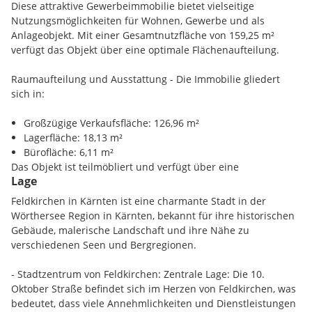
Diese attraktive Gewerbeimmobilie bietet vielseitige
Nutzungsmöglichkeiten für Wohnen, Gewerbe und als
Anlageobjekt. Mit einer Gesamtnutzfläche von 159,25 m²
verfügt das Objekt über eine optimale Flächenaufteilung.
Raumaufteilung und Ausstattung - Die Immobilie gliedert
sich in:
Großzügige Verkaufsfläche: 126,96 m²
Lagerfläche: 18,13 m²
Bürofläche: 6,11 m²
Das Objekt ist teilmöbliert und verfügt über eine
Lage
Einbauküche sowie ein Gäste-WC. Die moderne Ausstattung
umfasst:
Feldkirchen in Kärnten ist eine charmante Stadt in der
Wörthersee Region in Kärnten, bekannt für ihre historischen
Klima- und Heizungsanlage
Gebäude, malerische Landschaft und ihre Nähe zu
Doppel-/Mehrfachverglasung
verschiedenen Seen und Bergregionen.
Deckenleuchten
Kabel-/Satelliten-TV
- Stadtzentrum von Feldkirchen: Zentrale Lage: Die 10.
Der Bodenbelag besteht aus hochwertigen Fliesen.
Oktober Straße befindet sich im Herzen von Feldkirchen, was
bedeutet, dass viele Annehmlichkeiten und Dienstleistungen