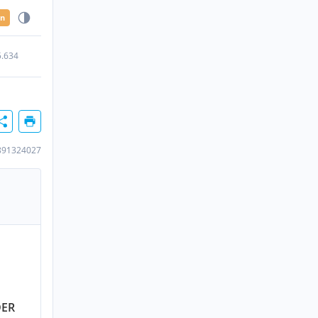
en
5.634
891324027
DER