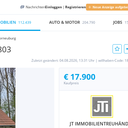
Nachrichten
Einloggen
|
Registrieren
Neue Anzeige aufgeb
OBILIEN
AUTO & MOTOR
JOBS
112.439
204.790
1
orneuburg
803
Zuletzt geändert:
04.08.2026, 13:31 Uhr
|
willhaben-Code:
1
€ 17.900
Kaufpreis
JT IMMOBILIENTREUHÄN