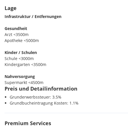
Lage
Infrastruktur / Entfernungen
Gesundheit
Arzt <3500m
Apotheke <5000m
Kinder / Schulen
Schule <3000m
Kindergarten <3500m
Nahversorgung
Supermarkt <4500m
Preis und Detailinformation
Bäckerei <5000m
Grunderwerbssteuer: 3.5%
Verkehr
Grundbucheintragung Kosten: 1.1%
Autobahnanschluss <5000m
Bahnhof <5000m
Premium Services
Sonstige