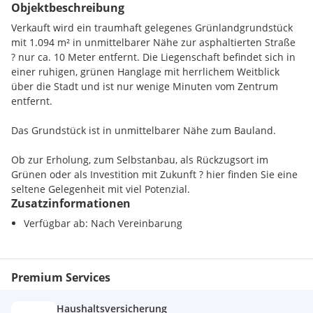
Objektbeschreibung
Verkauft wird ein traumhaft gelegenes Grünlandgrundstück
mit 1.094 m² in unmittelbarer Nähe zur asphaltierten Straße
? nur ca. 10 Meter entfernt. Die Liegenschaft befindet sich in
einer ruhigen, grünen Hanglage mit herrlichem Weitblick
über die Stadt und ist nur wenige Minuten vom Zentrum
entfernt.
Das Grundstück ist in unmittelbarer Nähe zum Bauland.
Ob zur Erholung, zum Selbstanbau, als Rückzugsort im
Grünen oder als Investition mit Zukunft ? hier finden Sie eine
seltene Gelegenheit mit viel Potenzial.
Zusatzinformationen
Dieses BETTERHOMES-Angebot zeichnet sich durch folgende
Verfügbar ab: Nach Vereinbarung
Vorteile aus:
- traumhafter Weitblick
- unmittelbare Nähe zur Siedlungsgegend
Premium Services
- wenige Minuten vom Zentrum
- und, und, und...
Haushaltsversicherung