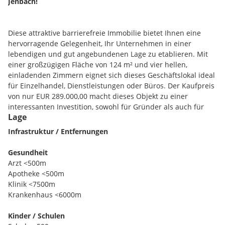
Jenbach!
Diese attraktive barrierefreie Immobilie bietet Ihnen eine
hervorragende Gelegenheit, Ihr Unternehmen in einer
lebendigen und gut angebundenen Lage zu etablieren. Mit
einer großzügigen Fläche von 124 m² und vier hellen,
einladenden Zimmern eignet sich dieses Geschäftslokal ideal
für Einzelhandel, Dienstleistungen oder Büros. Der Kaufpreis
von nur EUR 289.000,00 macht dieses Objekt zu einer
interessanten Investition, sowohl für Gründer als auch für
Lage
etablierte Unternehmen, die ihren Standort verlagern
möchten.
Infrastruktur / Entfernungen
Gesundheit
Arzt <500m
Die Verkehrsanbindung könnte nicht besser sein! In
Apotheke <500m
unmittelbarer Nähe finden Sie sowohl eine Busstation als
Klinik <7500m
auch den Bahnhof, die eine bequeme Anreise für Ihre
Krankenhaus <6000m
Kunden ermöglichen. Auch der Autobahnanschluss ist nur
wenige Minuten entfernt und sorgt dafür, dass Sie und Ihre
Kinder / Schulen
Kunden schnell und unkompliziert zu erreichen sind. Die