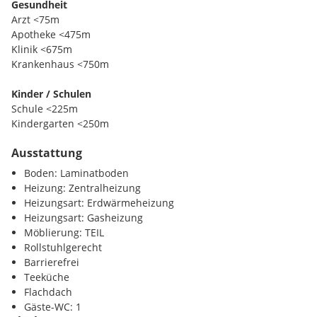
Gesundheit
Rendite bei Vermietung ca. 3,9 %
Arzt <75m
Apotheke <475m
Klinik <675m
Krankenhaus <750m
Kaufnebenkosten:
Kinder / Schulen
1,1 % Grundbuchseintragungsgebühr
Schule <225m
3,5 % Grunderwerbsteuer
Kindergarten <250m
1,5 % Kaufvertragserrichtung zzgl. Ust.
sowie Notariats-/ Beglaubigungskosten
Ausstattung
Nahversorgung
Supermarkt <175m
Boden: Laminatboden
Bäckerei <175m
Heizung: Zentralheizung
Einkaufszentrum <425m
Heizungsart: Erdwärmeheizung
Wir weisen darauf hin, dass zwischen dem Vermittler und
Heizungsart: Gasheizung
dem zu vermittelnden Dritten ein familiäres oder
Verkehr
Möblierung: TEIL
wirtschaftliches Naheverhältnis besteht.
Bahnhof <325m
Rollstuhlgerecht
Autobahnanschluss <725m
Barrierefrei
Teeküche
Sonstige
Flachdach
Bank <100m
Gäste-WC: 1
Post <550m