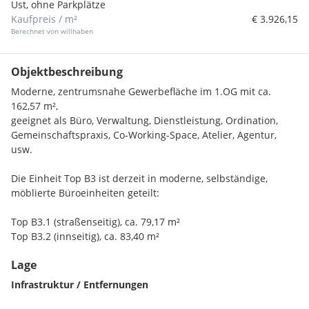
Ust, ohne Parkplätze
Kaufpreis / m²
€ 3.926,15
Berechnet von willhaben
Objektbeschreibung
Moderne, zentrumsnahe Gewerbefläche im 1.OG mit ca.
162,57 m²,
geeignet als Büro, Verwaltung, Dienstleistung, Ordination,
Gemeinschaftspraxis, Co-Working-Space, Atelier, Agentur,
usw.
Die Einheit Top B3 ist derzeit in moderne, selbständige,
möblierte Büroeinheiten geteilt:
Top B3.1 (straßenseitig), ca. 79,17 m²
Top B3.2 (innseitig), ca. 83,40 m²
Lage
Freistellplätze, Garagenplätze und Lager im Keller verfügbar.
Infrastruktur / Entfernungen