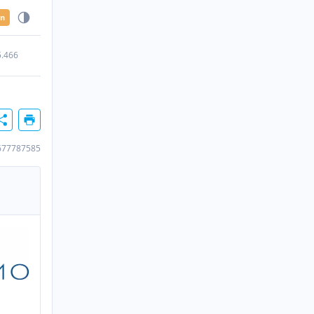
en
5.466
677787585