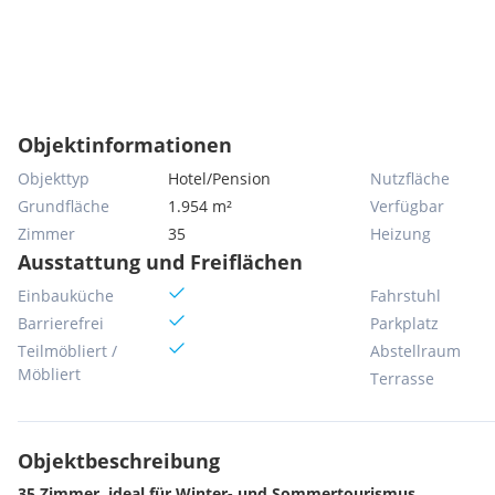
Objektinformationen
Objekttyp
Hotel/Pension
Nutzfläche
Grundfläche
1.954 m²
Verfügbar
Zimmer
35
Heizung
Ausstattung und Freiflächen
Einbauküche
Fahrstuhl
Barrierefrei
Parkplatz
Teilmöbliert /
Abstellraum
Möbliert
Terrasse
Objektbeschreibung
35 Zimmer, ideal für Winter- und Sommertourismus