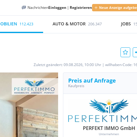
Nachrichten
Einloggen
|
Registrieren
Neue Anzeige aufgeb
OBILIEN
AUTO & MOTOR
JOBS
112.423
206.347
1
e
Zuletzt geändert:
09.08.2026, 10:00 Uhr
|
willhaben-Code:
1
Preis auf Anfrage
Kaufpreis
PERFEKT IMMO GmbH
Unternehmen