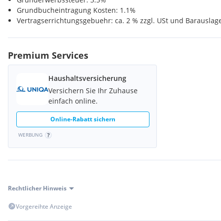
Grundbucheintragung Kosten: 1.1%
Supermarkt <250m
Vertragserrichtungsgebuehr: ca. 2 % zzgl. USt und Barauslag
Bäckerei <200m
Premium Services
Kinder & Schulen
Kindergarten <700m
Haushaltsversicherung
Versichern Sie Ihr Zuhause
Schule <100m
einfach online.
Gesundheit
Online-Rabatt sichern
WERBUNG
Arzt <750m
Apotheke <500m
Klinik <5km
Rechtlicher Hinweis
Sonstige
Vorgereihte Anzeige
Bank <300m