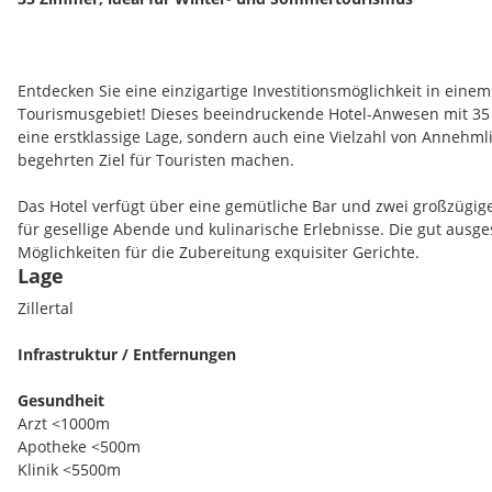
Entdecken Sie eine einzigartige Investitionsmöglichkeit in einem
Tourismusgebiet! Dieses beeindruckende Hotel-Anwesen mit 35 
eine erstklassige Lage, sondern auch eine Vielzahl von Annehmli
begehrten Ziel für Touristen machen.
Das Hotel verfügt über eine gemütliche Bar und zwei großzügige 
für gesellige Abende und kulinarische Erlebnisse. Die gut ausges
Möglichkeiten für die Zubereitung exquisiter Gerichte.
Lage
Die Anlage beeindruckt mit einer Orangerie, die einen besonder
Zillertal
einer Sauna, zwei Behandlungsräumen und einem Fitnessraum 
Wellnessmomente. Das Hallenbad, Dampfbad und Solarium biet
Infrastruktur / Entfernungen
zur Erholung. Zwei Ruheräume laden zum Verweilen ein, und ein 
rundet das Angebot ab.
Gesundheit
Arzt <1000m
Genießen Sie Sonnenstunden auf der großen Terrasse und im W
Apotheke <500m
erstklassigen Skigebiet. Ein Skiraum ist vorhanden, um den Gäs
Klinik <5500m
Start in den Skitag zu ermöglichen.