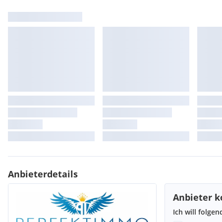
Post <300m
Polizei <4km
Verkehr
Bus <50m
Bahnhof <500m
ECKDATEN:
Objekttyp Liegenschaft im Kerngebiet
Anbieterdetails
Grundstücksfläche ca. 1954 m²
Anbieter k
Bebauung Hotel
Ich will folge