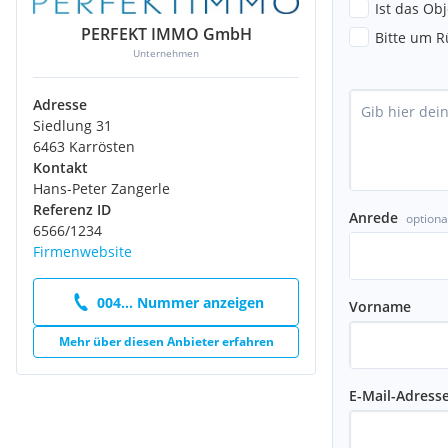
Ist das Ob
Baujahr 1978
PERFEKT IMMO GmbH
Bitte um R
Letzte Renovierung 2011, 2015 (Panoramasuits, Zimmer vergröße
Unternehmen
Zustand Gut
Adresse
Siedlung 31
Gesamtnutzfläche ca. 2.556,80 m²
6463 Karrösten
Kontakt
Etagen KG, EG, 1. OG, 2. OG, 3. OG, DG
Hans-Peter Zangerle
Referenz ID
Anrede
optiona
Personenaufzug 1
6566/1234
Firmenwebsite
Barrierefreiheit Ja
004... Nummer anzeigen
Vorname
Zimmer 35
Mehr über diesen Anbieter erfahren
Betten insgesamt ca. 80
Personalzimmer 4 und 1 Wohnung
E-Mail-Adress
Gastroküche Ja