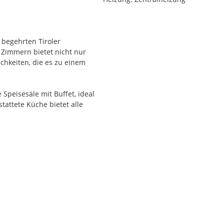
 begehrten Tiroler
Zimmern bietet nicht nur
chkeiten, die es zu einem
Speisesäle mit Buffet, ideal
tattete Küche bietet alle
en Charme verleiht, sowie
für entspannte
en weitere Möglichkeiten
gut sortierter Weinkeller
inter die Nähe zu einem
ten einen reibungslosen