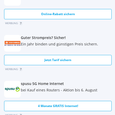
Verkehrsanbindungen machen diesen Standort besonders
lebenswert - ideal für alle, die das urbane Leben lieben.
Online-Rabatt sichern
Öffentliche Verkehrsanbindung:
WERBUNG
U-Bahnlinie: U1, U4
Straßenbahn: 1, 2
Guter Strompreis? Sicher!
Beziehbar nach Vereinbarung
Ein Jahr binden und günstigen Preis sichern.
3% Kundenprovision
Wir weisen darauf hin, dass zwischen dem Vermittler und
Jetzt Tarif sichern
dem zu vermittelnden Dritten ein familiäres oder
WERBUNG
wirtschaftliches Naheverhältnis besteht.
Der Vermittler ist als Doppelmakler tätig.
spusu 5G Home Internet
bei Kauf eines Routers - Aktion bis 6. August
4 Monate GRATIS Internet!
WERBUNG