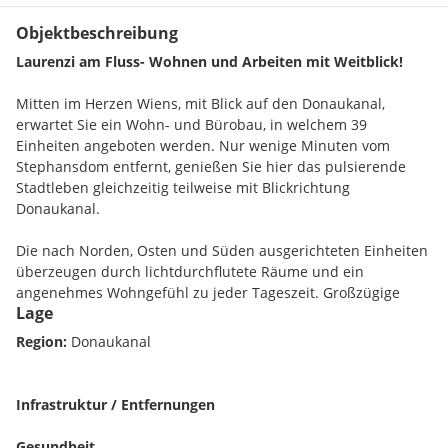
Objektbeschreibung
Laurenzi am Fluss- Wohnen und Arbeiten mit Weitblick!
Mitten im Herzen Wiens, mit Blick auf den Donaukanal,
erwartet Sie ein Wohn- und Bürobau, in welchem 39
Einheiten angeboten werden. Nur wenige Minuten vom
Stephansdom entfernt, genießen Sie hier das pulsierende
Stadtleben gleichzeitig teilweise mit Blickrichtung
Donaukanal.
Die nach Norden, Osten und Süden ausgerichteten Einheiten
überzeugen durch lichtdurchflutete Räume und ein
angenehmes Wohngefühl zu jeder Tageszeit. Großzügige
Lage
Fensterflächen sorgen nicht nur für viel Tageslicht, sondern
eröffnen auch beeindruckende Ausblicke - ein echtes
Region:
Donaukanal
Highlight.
Dank der innovativen Skelettbauweise profitieren Sie von
Infrastruktur / Entfernungen
einer außergewöhnlich flexiblen Grundrissgestaltung. Ob
kompakte Stadtwohnung für Singles, stilvolles zu Hause für
Gesundheit