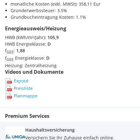
Ein weiterer Pluspunkt ist die hauseigene Garage, die Ihnen
Sonstige
monatliche Kosten (exkl. MWSt): 358,11 Eur
in dieser zentralen Lage maximalen Komfort bietet.
Bank <250m
Grunderwerbssteuer: 3.5%
Post <250m
Grundbucheintragung Kosten: 1.1%
Polizei <250m
Das Projekt:
Energieausweis/Heizung
HWB (kWh/m²/Jahr):
105,9
39 Wohn- und Gewerbeeinheiten
HWB Energieklasse:
D
Flexible Raumaufteilung möglich
f
:
1,88
GEE
EG + 8 Geschoße
f
Energieklasse:
D
GEE
Teilweise Terrassen im DG-Geschoß
Heizung:
Zentralheizung
Direkte Lage an der U-Bahnlinie (U1 und U4)
Videos und Dokumente
Perfekte Infrastruktur
5 Gehminuten zum Stephansplatz
Exposé
Hauseigene Tiefgarage mit 17 PKW-Stellplätzen (EUR
Preisliste
70.000.--99.000.-)
Planmappe
Lage:
Premium Services
Die hervorragende Infrastruktur rund um den
Haushaltsversicherung
Schwedenplatz, vielfältige Gastronomie,
Versichern Sie Ihr Zuhause einfach online.
Einkaufsmöglichkeiten sowie optimale öffentliche