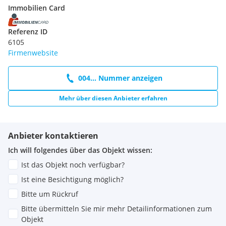
dienen ausschließlich der besseren Veranschaulichung des
Immobilien Card
Potenzials der Immobilie und stellen keine zugesicherten
Eigenschaften dar.
Referenz ID
6105
Noch nichts gefunden? Wir informieren Sie über geeignete
Firmenwebsite
Immobilienangebote noch vor allen anderen.
Legen Sie jetzt
Ihren individuellen Suchagenten unter folgendem Link an.
Wir schicken Ihnen passende Immobilien exklusiv vorab zu.
004... Nummer anzeigen
Suchagent anlegen
-
Mehr über diesen Anbieter erfahren
https://service.immonestor.at/registrieren/de
Der Vermittler ist als Doppelmakler tätig.
Anbieter kontaktieren
Ich will folgendes über das Objekt wissen:
Ist das Objekt noch verfügbar?
Ist eine Besichtigung möglich?
Bitte um Rückruf
Bitte übermitteln Sie mir mehr Detailinformationen zum
Objekt