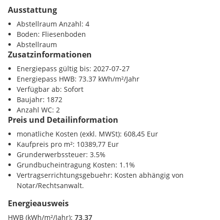
Lager
Ausstattung
Gesundheit
Arzt <500m
Abstellraum Anzahl: 4
Toiletten
Apotheke <500m
Boden: Fliesenboden
Klinik <1000m
Abstellraum
Parterre:
ca. 69,34 m²
Krankenhaus <1000m
Zusatzinformationen
Galerie
Energiepass gültig bis: 2027-07-27
Kinder / Schulen
Energiepass HWB: 73.37 kWh/m²/Jahr
Schule <500m
Lager
Verfügbar ab: Sofort
Kindergarten <1000m
Baujahr: 1872
Universität <500m
Backoffice
Anzahl WC: 2
Höhere Schule <500m
Preis und Detailinformation
Personalküche
Nahversorgung
monatliche Kosten (exkl. MWSt): 608,45 Eur
Supermarkt <500m
Kaufpreis pro m²: 10389,77 Eur
Gesamtfläche:
ca. 158,81 m²
Bäckerei <500m
Grunderwerbssteuer: 3.5%
Einkaufszentrum <500m
Grundbucheintragung Kosten: 1.1%
Highlights:
Vertragserrichtungsgebuehr: Kosten abhängig von
Verkehr
Notar/Rechtsanwalt.
Drei großzügige Glasfronten mit hervorragender
U-Bahn <500m
Energieausweis
Präsentationsfläche
Bahnhof <500m
Autobahnanschluss <3000m
HWB (kWh/m²/Jahr):
73,37