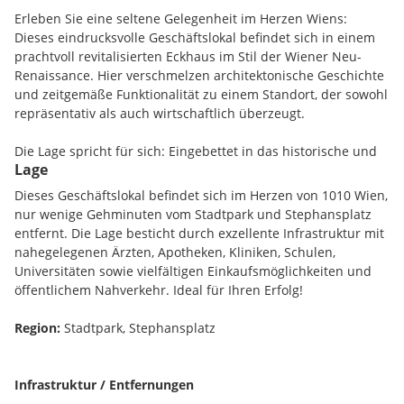
Erleben Sie eine seltene Gelegenheit im Herzen Wiens:
Dieses eindrucksvolle Geschäftslokal befindet sich in einem
prachtvoll revitalisierten Eckhaus im Stil der Wiener Neu-
Renaissance. Hier verschmelzen architektonische Geschichte
und zeitgemäße Funktionalität zu einem Standort, der sowohl
repräsentativ als auch wirtschaftlich überzeugt.
Die Lage spricht für sich: Eingebettet in das historische und
Lage
kulturelle Zentrum der Stadt profitieren Sie von höchster
Frequenz und exzellenter Sichtbarkeit. Der Stephansplatz (ca.
Dieses Geschäftslokal befindet sich im Herzen von 1010 Wien,
500 m, U1), die renommierte Kärntner Straße (ca. 300 m)
nur wenige Gehminuten vom Stadtpark und Stephansplatz
sowie der nahegelegene Stadtpark (U3/U4) befinden sich in
entfernt. Die Lage besticht durch exzellente Infrastruktur mit
unmittelbarer Umgebung und garantieren eine
nahegelegenen Ärzten, Apotheken, Kliniken, Schulen,
außergewöhnliche Standortqualität.
Universitäten sowie vielfältigen Einkaufsmöglichkeiten und
öffentlichem Nahverkehr. Ideal für Ihren Erfolg!
Objektübersicht
Region:
Stadtpark, Stephansplatz
Mezzanin:
ca. 89,47 m²
Geschäftsfläche
Infrastruktur / Entfernungen