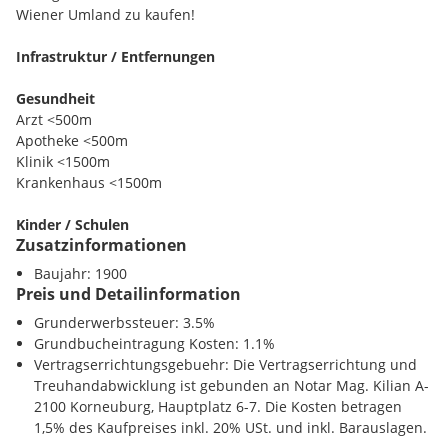
Wiener Umland zu kaufen!
Bitte kontaktieren Sie mich unverbindlich und kostenlos für
weitere Informationen!
Infrastruktur / Entfernungen
Ihr Zinshaus-Experte in der Nähe freut sich über Ihre
Gesundheit
Kontaktaufnahme!
Arzt <500m
Apotheke <500m
Wir können uns auch sehr gerne in meinem regionalen
Klinik <1500m
zentralen Korneuburger Büro zu einen Gespräch, bzw. Kaffee
Krankenhaus <1500m
treffen und unterhalten!
Kinder / Schulen
Zusatzinformationen
Schule <500m
Kindergarten <500m
Baujahr: 1900
Für weitere Fragen stehe ich Ihnen natürlich sehr gerne und
Universität <2500m
Preis und Detailinformation
jederzeit zur Verfügung!
Höhere Schule <2500m
Grunderwerbssteuer: 3.5%
Joni Thomas
Grundbucheintragung Kosten: 1.1%
Nahversorgung
Vertragserrichtungsgebuehr: Die Vertragserrichtung und
Supermarkt <500m
JTI Büro Korneuburg
Treuhandabwicklung ist gebunden an Notar Mag. Kilian A-
Bäckerei <500m
2100 Korneuburg, Hauptplatz 6-7. Die Kosten betragen
Einkaufszentrum <500m
JT Immobilientreuhänder GmbH
1,5% des Kaufpreises inkl. 20% USt. und inkl. Barauslagen.