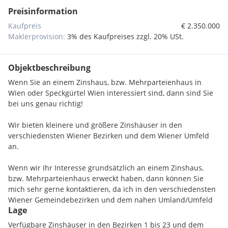
Preisinformation
Kaufpreis
€ 2.350.000
Maklerprovision:
3% des Kaufpreises zzgl. 20% USt.
Objektbeschreibung
Wenn Sie an einem Zinshaus, bzw. Mehrparteienhaus in
Wien oder Speckgürtel Wien interessiert sind, dann sind Sie
bei uns genau richtig!
Wir bieten kleinere und größere Zinshäuser in den
verschiedensten Wiener Bezirken und dem Wiener Umfeld
an.
Wenn wir Ihr Interesse grundsätzlich an einem Zinshaus,
bzw. Mehrparteienhaus erweckt haben, dann können Sie
mich sehr gerne kontaktieren, da ich in den verschiedensten
Wiener Gemeindebezirken und dem nahen Umland/Umfeld
Lage
einige Liegenschaften im Portfolie im Off-Market zum Verkauf
habe!
Verfügbare Zinshäuser in den Bezirken 1 bis 23 und dem