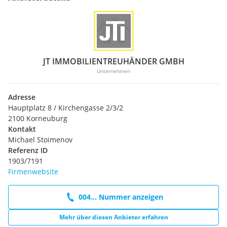
https://www.ovi.at/recht/verbraucherrechte-vrug/
Sämtliche Angaben wurden uns vom Abgeber bekannt
gegeben. Eine Garantie auf Richtigkeit und Vollständigkeit
können wir nicht übernehmen.
JT IMMOBILIENTREUHÄNDER GMBH
Unternehmen
Unser gesamtes Immobilien-Portfolio finden Sie unter
www.immobilien-korneuburg.at
Adresse
Hauptplatz 8 / Kirchengasse 2/3/2
2100 Korneuburg
Kontakt
Michael Stoimenov
Referenz ID
1903/7191
Firmenwebsite
004... Nummer anzeigen
Mehr über diesen Anbieter erfahren