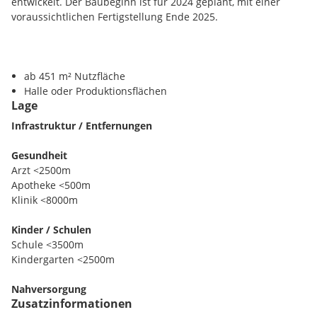
entwickelt. Der Baubeginn ist für 2024 geplant, mit einer
voraussichtlichen Fertigstellung Ende 2025.
ab 451 m² Nutzfläche
Halle oder Produktionsflächen
Lage
Büro und Sozialräumlichkeiten
Die Einheiten können individuell zusammengelegt und
Infrastruktur / Entfernungen
kombiniert werden.
Gesundheit
Arzt <2500m
**Highlights:**
Apotheke <500m
Klinik <8000m
Bodentraglast min. 7,5 t/m²
Binderunterkante 8,50 m
Kinder / Schulen
Lagerguthöhe 7,50 m
Schule <3500m
Beleuchteter Werbepylon Höhe 16 m
Kindergarten <2500m
Individualisierbare Bauausstattung nach Rücksprache
Flexibel erweiterbare Photovoltaikanlage
Nahversorgung
E-Ladestellplätze
Zusatzinformationen
Supermarkt <1000m
Betriebsbewilligung für 24/7