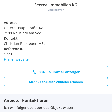
6.000 kg)
Seereal Immobilien KG
Bodenbelastung 7,5 t/m²
Unternehmen
Hallenbeleuchtung mittels LED
E-Ladestationen für Gabelstapler
Duschbereiche mit Warmwasserbereitung
Adresse
Untere Hauptstraße 140
7100 Neusiedl am See
**Büroflächen:**
Kontakt
Christian Rittsteuer, MSc
Moderne Ausstattung (Glastrennwände, etc.)
Referenz ID
Begehbare Dachflächen
1729
Firmenwebsite
**Außenanlage:**
004... Nummer anzeigen
Ausreichend PKW- und LKW-Stellflächen
Mehr über diesen Anbieter erfahren
Eingezäuntes Gelände
Zentrale Toranlagen
LKW-Leitsystem
Anbieter kontaktieren
Ich will folgendes über das Objekt wissen:
monatliche Miete ab EUR 6,40 /m2 zzgl. BK u. MwSt.