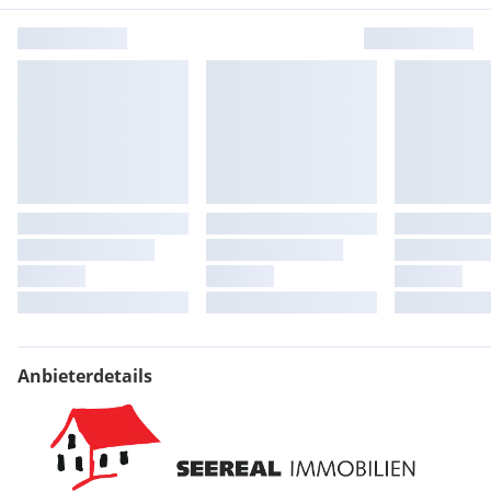
Abseits vom Arbeitsalltag laden die wunderschöne
Landschaft und die herzliche Gastfreundschaft der
Tourismusregion zum Verweilen und Genießen ein. Die
UNESCO-Welterbe-Region Neusiedler See wird so Teil Ihres
neuen Business-Standorts.
Wien Stadtgrenze 35 km / 35 min
Bratislava Stadtgrenze 30 km / 25 min
Budapest 200 km / 120 min
Györ 70 km
Graz 165 km
Brünn 166 km
**Gewerbe-, Produktions- und Lagerflächen:**
Anbieterdetails
Sektionaltore (ebenerdige Anbindung) für direkten Zugang
(Größe: 4 m x 4,5 m)
Laderampen 1,20 m
Hydraulische Überladebrücken (dynamische Tragfähigkeit