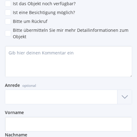
Ist das Objekt noch verfügbar?
Weitere Preis und Detailinformation auf Anfrage.
Ist eine Besichtigung möglich?
Bitte um Rückruf
Bitte übermitteln Sie mir mehr Detailinformationen zum
Objekt
Ich freue mich auf Ihre Kontaktaufnahme und stehe für all
Ihre Fragen zur Verfügung.
Herr Christian Rittsteuer, MSc. Bakk. akad. IM
+43 (0)664 / 425 32 99
office@seereal.at
Anrede
optional
Vorname
Nachname