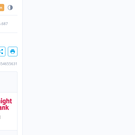
en
5.687
854655631
H