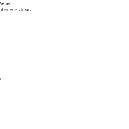
Wiener
uten erreichbar.
k