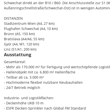
- Einzelhandelslogistik / FMCG
Schwechat direkt an der B10 / B60. Die Anschlussstelle zur S1 (
- Autozuliefererindustrie / After-Sales / Ersatzteillager
Außenringschnellstraße/Schwechat-Ost) ist in wenigen Automin
- Produktionslager / Leichtindustrie
DISTANZEN
Stadtzentrum Wien (A4, 27 km)
Flughafen Schwechat (A4, 10 km)
Brünn (A5, 150 km)
Bratislava (A4/A6, 55 km)
Györ (A4, M1, 120 km)
Linz (S1/A1, 200 km)
Ausstattung
Gesamtareal:
- Mehr als 170.000 m² für Fertigung und wertschöpfende Logisti
- Hallenobjekt mit ca. 6.800 m² Hallenfläche
- Teilbar ab ca. 3.000 m²
- Hochmoderne flexibel nutzbare Neubauhallen
- 24/7 Betrieb möglich
Industrie- und Logistikflächen:
- Deckenhöhe UKB 10 m
- ESFR Decken-Sprinkler nach Global FM Standard