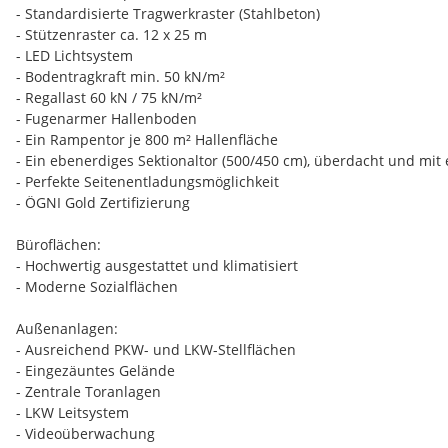
- Standardisierte Tragwerkraster (Stahlbeton)
- Stützenraster ca. 12 x 25 m
- LED Lichtsystem
- Bodentragkraft min. 50 kN/m²
- Regallast 60 kN / 75 kN/m²
- Fugenarmer Hallenboden
- Ein Rampentor je 800 m² Hallenfläche
- Ein ebenerdiges Sektionaltor (500/450 cm), überdacht und mit 
- Perfekte Seitenentladungsmöglichkeit
- ÖGNI Gold Zertifizierung
Büroflächen:
- Hochwertig ausgestattet und klimatisiert
- Moderne Sozialflächen
Außenanlagen:
- Ausreichend PKW- und LKW-Stellflächen
- Eingezäuntes Gelände
- Zentrale Toranlagen
- LKW Leitsystem
- Videoüberwachung