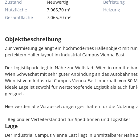
Zustand
Neuwertig
Befristung
Nutzfläche
7.065,70 m²
Heizung
Gesamtfläche
7.065,70 m²
Objektbeschreibung
Zur Vermietung gelangt ein hochmodernes Hallenobjekt mit run
perfektem Hallenlayout im Industrial Campus Vienna East.
Der Logistikpark liegt in Nähe zur Weltstadt Wien in unmittelb
Wien Schwechat mit sehr guter Anbindung an das Autobahnnet
Wien ist vom Industrial Campus Vienna East innerhalb von 30 M
ideale Lage ist sowohl für wertschöpfende Logistik als auch für 
geeignet.
Hier werden alle Voraussetzungen geschaffen für die Nutzung v
- Regionaler Verteilerstandort für Speditionen und Logistiker
Lage
- E-Commerce und Fulfilmentdienstleister
- Export- und Importlager
Der Industrial Campus Vienna East liegt in unmittelbarer Nähe