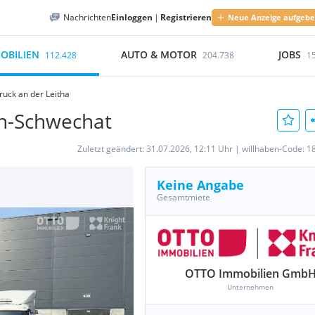
Nachrichten
Einloggen
|
Registrieren
Neue Anzeige aufgeb
OBILIEN
AUTO & MOTOR
JOBS
112.428
204.738
1
ruck an der Leitha
en-Schwechat
Zuletzt geändert:
31.07.2026, 12:11 Uhr
|
willhaben-Code:
1
Keine Angabe
Gesamtmiete
OTTO Immobilien Gmb
Unternehmen