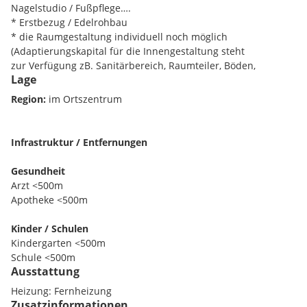
Nagelstudio / Fußpflege….
* Erstbezug / Edelrohbau
* die Raumgestaltung individuell noch möglich
(Adaptierungskapital für die Innengestaltung steht
zur Verfügung zB. Sanitärbereich, Raumteiler, Böden,
Lage
Elektrik...)
* Wohnraumlüftung, Fernwärme
Region:
im Ortszentrum
* unbefristeter Mietvertrag
* Kaution: EUR 9.712,--
Infrastruktur / Entfernungen
* BMM: EUR 944,51 (inkl. 20% UST u. BK) Fernwärme u. Strom
extra
Gesundheit
Arzt <500m
Finden Sie noch mehr attraktive Liegenschaften
Apotheke <500m
auf
www.IMMOcontract.at
IMMO einen Besuch wert.
Kinder / Schulen
Kindergarten <500m
Schule <500m
Ausstattung
Nahversorgung
Heizung: Fernheizung
Supermarkt <500m
Zusatzinformationen