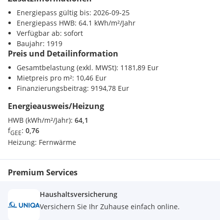
Bäckerei <5500m
Energiepass gültig bis: 2026-09-25
Einkaufszentrum <500m
Energiepass HWB: 64.1 kWh/m²/Jahr
Verfügbar ab: sofort
Verkehr
Baujahr: 1919
Autobahnanschluss <7000m
Preis und Detailinformation
Bahnhof <1000m
Gesamtbelastung (exkl. MWSt): 1181,89 Eur
Sonstige
Mietpreis pro m²: 10,46 Eur
Bank <500m
Finanzierungsbeitrag: 9194,78 Eur
Post <500m
Energieausweis/Heizung
Polizei <10000m
HWB (kWh/m²/Jahr):
64,1
f
:
0,76
GEE
Heizung:
Fernwärme
Premium Services
Haushaltsversicherung
Versichern Sie Ihr Zuhause einfach online.