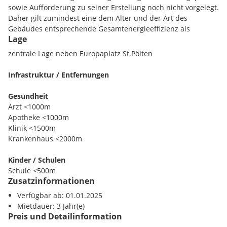
sowie Aufforderung zu seiner Erstellung noch nicht vorgelegt.
Daher gilt zumindest eine dem Alter und der Art des
Gebäudes entsprechende Gesamtenergieeffizienz als
Lage
vereinbart. Wir übernehmen keinerlei Gewähr oder Haftung
für die tatsächliche Energieeffizienz der angebotenen
zentrale Lage neben Europaplatz St.Pölten
Immobilie.
Infrastruktur / Entfernungen
Wir weisen darauf hin, dass zwischen dem Vermittler und
dem zu vermittelnden Dritten ein familiäres oder
Gesundheit
wirtschaftliches Naheverhältnis besteht.
Arzt <1000m
Apotheke <1000m
Der Vermittler ist als Doppelmakler tätig.
Klinik <1500m
Krankenhaus <2000m
Kinder / Schulen
Schule <500m
Zusatzinformationen
Kindergarten <500m
Universität <2000m
Verfügbar ab: 01.01.2025
Höhere Schule <1000m
Mietdauer: 3 Jahr(e)
Preis und Detailinformation
Nahversorgung