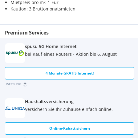
Mietpreis pro m²: 1 Eur
Supermarkt <500m
Kaution: 3 Bruttomonatsmieten
Bäckerei <500m
Einkaufszentrum <1000m
Verkehr
Premium Services
Bahnhof <500m
Autobahnanschluss <2500m
spusu 5G Home Internet
Flughafen <5500m
bei Kauf eines Routers - Aktion bis 6. August
Sonstige
Bank <500m
4 Monate GRATIS Internet!
Polizei <500m
Post <500m
WERBUNG
Haushaltsversicherung
Versichern Sie Ihr Zuhause einfach online.
Online-Rabatt sichern