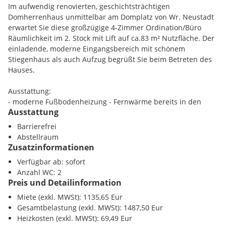
Im aufwendig renovierten, geschichtsträchtigen
Domherrenhaus unmittelbar am Domplatz von Wr. Neustadt
erwartet Sie diese großzügige 4-Zimmer Ordination/Büro
Räumlichkeit im 2. Stock mit Lift auf ca.83 m² Nutzfläche. Der
einladende, moderne Eingangsbereich mit schönem
Stiegenhaus als auch Aufzug begrüßt Sie beim Betreten des
Hauses.
Ausstattung:
- moderne Fußbodenheizung - Fernwärme bereits in den
Ausstattung
Betriebskosten inkludiert, sorgt für ein angenehmes
Arbeitsklima
Barrierefrei
- Fliesenböden in hochwertiger Ausführung - pflegeleicht und
Abstellraum
elegant
Zusatzinformationen
- großer, heller Empfangsraum mit separaten 2 WC +
Verfügbar ab: sofort
Handwaschbecken
Anzahl WC: 2
- Zimmer mit Waschbecken ca. 13,46 m²
Preis und Detailinformation
- Zimmer mit Waschbecken, ca. 19,02 m²
- Zimmer mit Waschbecken, ca. 14,28 m²
Miete (exkl. MWSt): 1135,65 Eur
- Zimmer mit Waschbecken, ca. 14,90 m²
Gesamtbelastung (exkl. MWSt): 1487,50 Eur
Heizkosten (exkl. MWSt): 69,49 Eur