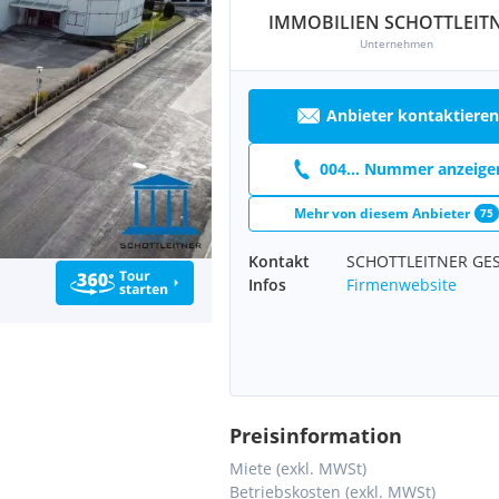
IMMOBILIEN SCHOTTLEIT
Unternehmen
Anbieter kontaktieren
004... Nummer anzeige
Mehr von diesem Anbieter
75
Kontakt
SCHOTTLEITNER GE
Infos
Firmenwebsite
Preisinformation
Miete (exkl. MWSt)
Betriebskosten (exkl. MWSt)