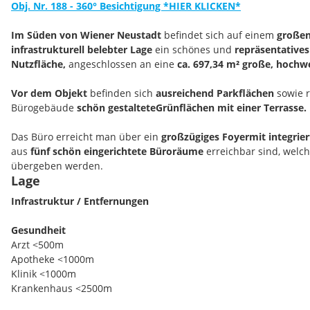
Obj. Nr. 188 - 360° Besichtigung *HIER KLICKEN*
Im Süden von Wiener Neustadt
befindet sich auf einem
großen
infrastrukturell belebter Lage
ein schönes und
repräsentative
Nutzfläche,
angeschlossen an eine
ca. 697,34 m² große, hochwe
Vor dem Objekt
befinden sich
ausreichend Parkflächen
sowie 
Bürogebäude
schön gestaltete
Grünflächen mit einer Terrasse.
Das Büro erreicht man über ein
großzügiges Foyer
mit integri
aus
fünf schön eingerichtete Büroräume
erreichbar sind, welc
übergeben werden.
Lage
Von dem Foyer
aus gelangt man zu den
Nassräumen (getrennte
Infrastruktur / Entfernungen
ebenfalls mit einer
Küche (neuwertige E-Geräte)
möblierten
Auf
Personal.
Gesundheit
Arzt <500m
Ebenfalls
vom Foyer aus
gelangt man in die
voll isolierte, beh
Apotheke <1000m
Kunststoffboden ausgestattete Halle
, welche die Bezeichnung
Klinik <1000m
aufwändigen Ausführung
eigentlich nicht verdienen würde.
Krankenhaus <2500m