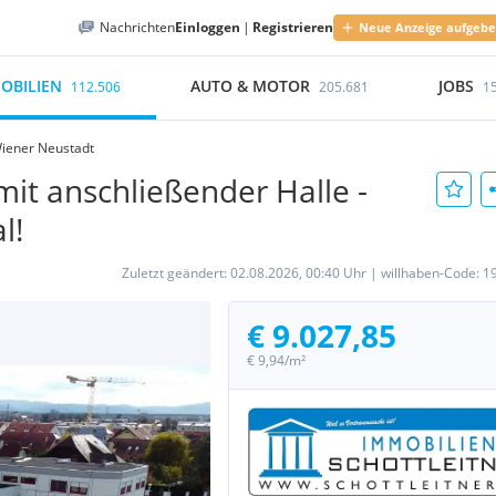
Nachrichten
Einloggen
|
Registrieren
Neue Anzeige aufgeb
OBILIEN
AUTO & MOTOR
JOBS
112.506
205.681
1
iener Neustadt
it anschließender Halle -
l!
Zuletzt geändert:
02.08.2026, 00:40 Uhr
|
willhaben-Code:
1
€ 9.027,85
€ 9,94/m²