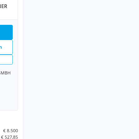
NER
n
SMBH
€ 8.500
€ 527,85