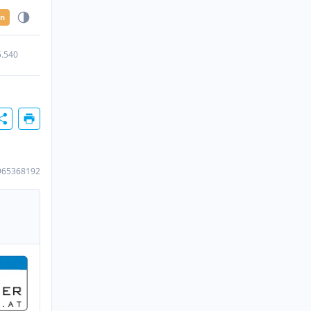
en
5.540
965368192