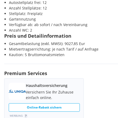
Autostellplatz frei: 12
Anzahl Stellplätze: 12
Stellplatz: Freiplatz
Kaution:
5 Bruttomonatsmieten (auf Grund der hochwertigen Au
Gartennutzung
Verfügbar ab: ab sofort / nach Vereinbarung
Vermittlungsprovision:
3 Bruttomonatsmieten zzgl. 20 % USt.
Anzahl WC: 2
Preis und Detailinformation
Mietvertragserrichtung:
je nach Tarif / auf Anfrage
Gesamtbelastung (exkl. MWSt): 9027,85 Eur
Vergebührung:
je nach Bemessungsgrundlage
Mietvertragserrichtung: je nach Tarif / auf Anfrage
Kaution: 5 Bruttomonatsmieten
Hinweis gemäß Energieausweisvorlagegesetz: Ein Energieausw
bzw. Verkäufer, nach unserer Aufklärung über die generell gelte
Aufforderung zu seiner Erstellung noch nicht vorgelegt. Daher g
Premium Services
und der Art des Gebäudes entsprechende Gesamtenergieeffizien
übernehmen keinerlei Gewähr oder Haftung für die tatsächliche 
Haushaltsversicherung
angebotenen Immobilie.
Versichern Sie Ihr Zuhause
einfach online.
Der Vermittler ist als Doppelmakler tätig.
Online-Rabatt sichern
WERBUNG