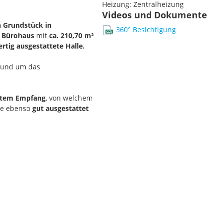
Heizung:
Zentralheizung
Videos und Dokumente
 Grundstück
in
360° Besichtigung
s Bürohaus
mit
ca. 210,70 m²
rtig ausgestattete Halle.
rund um das
ertem Empfang
, von welchem
he ebenso
gut ausgestattet
 Toiletten)
sowie zu einem
enthaltsraum
für das
eizten und mit
Lagerhalle
auf Grund ihrer