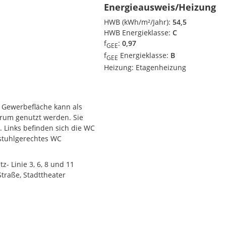
Energieausweis/Heizung
HWB (kWh/m²/Jahr):
54,5
HWB Energieklasse:
C
f
:
0,97
GEE
f
Energieklasse:
B
GEE
Heizung:
Etagenheizung
e Gewerbefläche kann als
trum genutzt werden. Sie
 Links befinden sich die WC
lstuhlgerechtes WC
 verfügung. Die Flächen
erraum, ein weiteres Büro,
- Linie 3, 6, 8 und 11
traße, Stadttheater