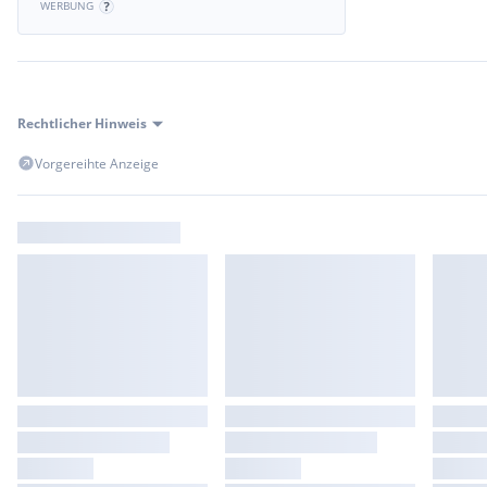
WERBUNG
Für Fragen bzw. Besichtigungen steht Ihnen Herr Kucharik sehr
243 33
oder unter
Wolfgang.Kucharik@Prime-Immobilien
.at j
Rechtlicher Hinweis
Vorgereihte Anzeige
Wir weisen darauf hin, dass zwischen dem Vermittler und dem z
familiäres oder wirtschaftliches Naheverhältnis besteht.
Der Vermittler ist als Doppelmakler tätig.