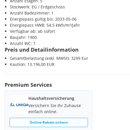
Anzahl Etagen: 5
monatliche Miete:
EUR 3.299,--
(inkl. Betriebskosten und Umsat
Bank <500m
Stockwerk: EG / Erdgeschoss
Post <1000m
Anzahl Badezimmer: 1
Schreibgebühr f. Mietvertrag: 420,-- Euro (inkl. 20% USt.). K
Polizei <500m
Energiepass gültig bis: 2033-05-06
Provision: 3 Brutto Monatsmieten
Energiepass HWB: 54.5 kWh/m²/Jahr
Verfügbar ab: ab sofort
Baujahr: 1900
Anzahl WC: 7
Infrastruktur
Preis und Detailinformation
Fußläufig erreichen Sie Supermärkte wie BILLA, SPAR und BIPA. O
Gesamtbelastung (exkl. MWSt): 3299 Eur
oder Oberstufe, Kindergärten das Krankenhaus Wr. Neustadt ode
Kaution: 13.196,00 EUR
Anbindung zum Bus. Alles direkt in Ihrer Nähe ihrer Objekts. O
Verkehrsanbindung: Die Umgebung zeichnet sich durch eine aus
aus. Geschäfte des täglichen Bedarfs, Restaurants, Cafés und B
Premium Services
befinden sich in fußläufiger Nähe. Die Anbindung an den öffentl
hervorragend, sodass Sie bequem in die Innenstadt gelangen u
Haushaltsversicherung
genießen können.
Versichern Sie Ihr Zuhause
einfach online.
Online-Rabatt sichern
Energieausweis: Der Heizwärmebedarf 54,50 kWh/m2a entspricht