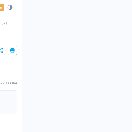
en
5.571
872033364