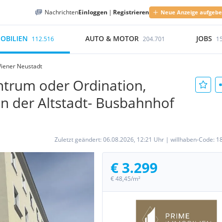
Nachrichten
Einloggen
|
Registrieren
Neue Anzeige aufgeb
OBILIEN
AUTO & MOTOR
JOBS
112.516
204.701
1
iener Neustadt
ntrum oder Ordination,
n der Altstadt- Busbahnhof
Zuletzt geändert:
06.08.2026, 12:21 Uhr
|
willhaben-Code:
1
€ 3.299
€ 48,45/m²