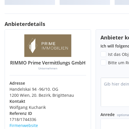
Anbieterdetails
Anbieter k
Ich will folge
Ist das Ob
RIMMO Prime Vermittlungs GmbH
Bitte um R
Unternehmen
Adresse
Handelskai 94 -96/10. OG
1200 Wien, 20. Bezirk, Brigittenau
Kontakt
Wolfgang Kucharik
Referenz ID
Anrede
optiona
1718/1744336
Firmenwebsite