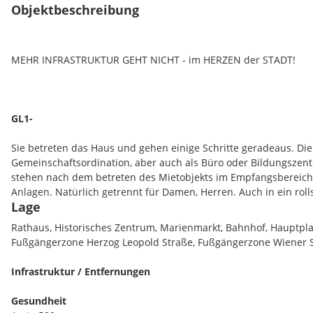
Objektbeschreibung
MEHR INFRASTRUKTUR GEHT NICHT - im HERZEN der STADT!
GL1-
Sie betreten das Haus und gehen einige Schritte geradeaus. Di
Gemeinschaftsordination, aber auch als Büro oder Bildungszen
stehen nach dem betreten des Mietobjekts im Empfangsbereich.
Anlagen. Natürlich getrennt für Damen, Herren. Auch in ein rol
Lage
vorhanden. Insgesamt stehen Ihnen zur Zeit 7 Büros/ Räume zur
bewegen sich zwischen 12 m² und 34 m². Zusätzlich ist ein Serv
Rathaus, Historisches Zentrum, Marienmarkt, Bahnhof, Hauptplatz
sowie eine Teeküche und ein großes Lager vorhanden.
Fußgängerzone Herzog Leopold Straße, Fußgängerzone Wiener S
Das Büro kann mit folgenden Attributen punkten:
Infrastruktur / Entfernungen
sehr gute Ausstattung- NEUWERTIG
Gesundheit
vollausgestattete Teeküche inkludiert