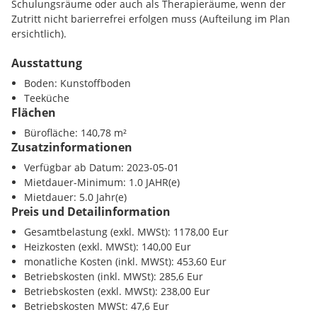
Schulungsräume oder auch als Therapieräume, wenn der
Zutritt nicht barierrefrei erfolgen muss (Aufteilung im Plan
ersichtlich).
Ausstattung
Im Innenhof der posteigenen Liegenschaft stehen KFZ
Abstellplätze zur Verfügung, die ebenfalls angemietet werden
Boden: Kunstoffboden
können.
Teeküche
Flächen
Bürofläche: 140,78 m²
.
Zusatzinformationen
Angaben gemäß gesetzlichem Erfordernis:
Verfügbar ab Datum: 2023-05-01
Mietdauer-Minimum: 1.0 JAHR(e)
Miete EUR 800 zzgl 20% USt.
Mietdauer: 5.0 Jahr(e)
Preis und Detailinformation
Betriebskosten EUR 238 zzgl 20% USt.
Heizkosten EUR 140 zzgl 20% USt.
Gesamtbelastung (exkl. MWSt): 1178,00 Eur
Umsatzsteuer EUR 235,6
Heizkosten (exkl. MWSt): 140,00 Eur
------------------------------------------------------------------
monatliche Kosten (inkl. MWSt): 453,60 Eur
Gesamtbetrag EUR 1413,6
Betriebskosten (inkl. MWSt): 285,6 Eur
Betriebskosten (exkl. MWSt): 238,00 Eur
Betriebskosten MWSt: 47,6 Eur
------------------------------------------------------------------