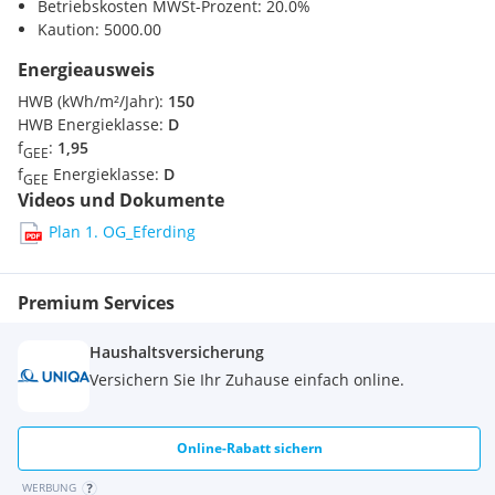
Betriebskosten MWSt-Prozent: 20.0%
Heizwärmebedarf: 150.0 kWh/(m²a)
Kaution: 5000.00
Klasse Heizwärmebedarf: D
Faktor Gesamtenergieeffizienz: 1.95
Energieausweis
Klasse Faktor Gesamtenergieeffizienz: D
HWB (kWh/m²/Jahr):
150
HWB Energieklasse:
D
f
:
1,95
GEE
f
Energieklasse:
D
GEE
Videos und Dokumente
Plan 1. OG_Eferding
Premium Services
Haushaltsversicherung
Versichern Sie Ihr Zuhause einfach online.
Online-Rabatt sichern
WERBUNG