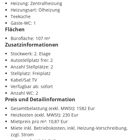
Heizung: Zentralheizung
Heizungsart: Ölheizung
Verfügbar ab sofort. Ein Energieausweis ist in Arbeit.
Teeküche
Gäste-WC: 1
Der Vermittler ist als Doppelmakler tätig.
Flächen
Bürofläche: 107 m²
Zusatzinformationen
Stockwerk: 2. Etage
Autostellplatz frei: 2
Anzahl Stellplätze: 2
Stellplatz: Freiplatz
Kabel/Sat TV
Verfügbar ab: sofort
Anzahl WC: 2
Preis und Detailinformation
Gesamtbelastung (exkl. MWSt): 1582 Eur
Heizkosten (exkl. MWSt): 230 Eur
Mietpreis pro m²: 10,87 Eur
Miete inkl. Betriebskosten, inkl. Heizung-Vorschreibung,
zzgl. Strom