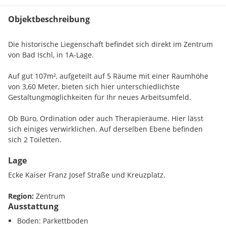
Objektbeschreibung
Die historische Liegenschaft befindet sich direkt im Zentrum
von Bad Ischl, in 1A-Lage.
Auf gut 107m², aufgeteilt auf 5 Räume mit einer Raumhöhe
von 3,60 Meter, bieten sich hier unterschiedlichste
Gestaltungmöglichkeiten für Ihr neues Arbeitsumfeld.
Ob Büro, Ordination oder auch Therapieräume. Hier lässt
sich einiges verwirklichen. Auf derselben Ebene befinden
sich 2 Toiletten.
Lage
Sämtliche Räume sind an das Glasfasernetz angebunden!
Ecke Kaiser Franz Josef Straße und Kreuzplatz.
Zwei PKW-Abstellplätze mitten in der Stadt inklusive.
Region:
Zentrum
Ausstattung
Die ausgewiesene Miete versteht sich inkl. anteiliger
Boden: Parkettboden
Heizkosten und ohne Strom.