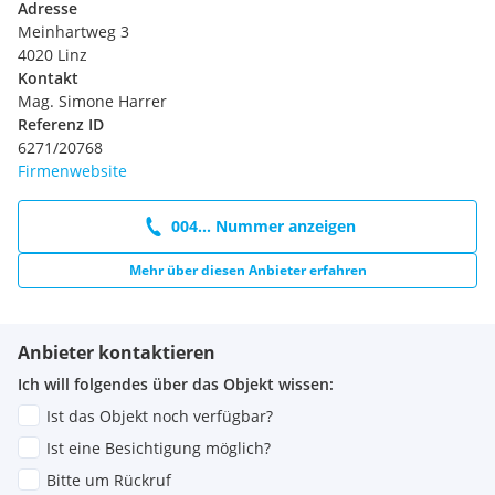
Adresse
gesetzliche bzw. angeführte Provision in Höhe von 3
Meinhartweg 3
Bruttomonatsmieten zzgl. 20% USt. zur Zahlung fällig. Der
4020 Linz
Vermittler ist als Doppelmakler tätig. Es besteht zwischen
Kontakt
dem Vermittler und dem Abgeber ein wirtschaftliches
Mag. Simone Harrer
Naheverhältnis.
Referenz ID
Information zum Datenschutz unter
6271/20768
www.nextimmobilien.at/datenschutz
Firmenwebsite
004... Nummer anzeigen
Mehr über diesen Anbieter erfahren
Anbieter kontaktieren
Ich will folgendes über das Objekt wissen:
Ist das Objekt noch verfügbar?
Ist eine Besichtigung möglich?
Bitte um Rückruf