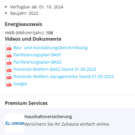
betrieblicher Nutzung)
Verfügbar ab: 01. 10. 2024
Baujahr: 2022
Bitte entnehmen Sie Details der beiliegenden Preisliste für
die Hallen und den Garagenpark.
Energieausweis
HWB (kWh/m²/Jahr):
108
alle Preise auf Anfrage
Videos und Dokumente
Bau- und Ausstattungsbeschreibung
aktuelle Mietpreise :
Parifizierungsplan BA01
1. Halle 110 m2 1260 netto inkl Parkplätze plus Ust plus BK
2. Halle mit 120 m2 1345 Nettomiete inl. Parkplätzen plus Ust
Parifizierungsplan BA02
plus BK
Preisliste Wolfern BA02 Stand 01.09.2023
3. Halle mit 74 m2 plus 30 m2 Zwischenebene für Büro 945
Preisliste Wolfern Garagenreihe Stand 01.09.2023
m2 netto plus Ust plus BK
Google
Angaben gemäß gesetzlichem Erfordernis:
Premium Services
Heizwärmebedarf: 108.7 kWh/(m²a)
Haushaltsversicherung
Versichern Sie Ihr Zuhause einfach online.