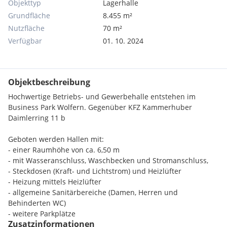
Objekttyp
Lagerhalle
Grundfläche
8.455 m²
Nutzfläche
70 m²
Verfügbar
01. 10. 2024
Objektbeschreibung
Hochwertige Betriebs- und Gewerbehalle entstehen im
Business Park Wolfern. Gegenüber KFZ Kammerhuber
Daimlerring 11 b
Geboten werden Hallen mit:
- einer Raumhöhe von ca. 6,50 m
- mit Wasseranschluss, Waschbecken und Stromanschluss,
- Steckdosen (Kraft- und Lichtstrom) und Heizlüfter
- Heizung mittels Heizlüfter
- allgemeine Sanitärbereiche (Damen, Herren und
Behinderten WC)
- weitere Parkplätze
Zusatzinformationen
- Betriebsbaugebiet (für annähernd alle Branchen mit