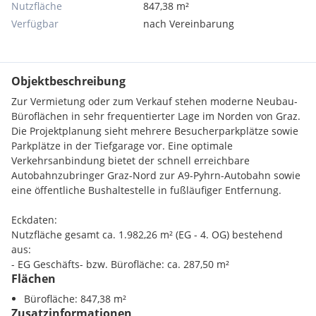
Nutzfläche
847,38 m²
Verfügbar
nach Vereinbarung
Objektbeschreibung
Zur Vermietung oder zum Verkauf stehen moderne Neubau-
Büroflächen in sehr frequentierter Lage im Norden von Graz.
Die Projektplanung sieht mehrere Besucherparkplätze sowie
Parkplätze in der Tiefgarage vor. Eine optimale
Verkehrsanbindung bietet der schnell erreichbare
Autobahnzubringer Graz-Nord zur A9-Pyhrn-Autobahn sowie
eine öffentliche Bushaltestelle in fußläufiger Entfernung.
Eckdaten:
Nutzfläche gesamt ca. 1.982,26 m² (EG - 4. OG) bestehend
aus:
- EG Geschäfts- bzw. Bürofläche: ca. 287,50 m²
Flächen
- 1.OG bis 4.OG Büro: Regelgeschoß je ca. 423,69 m²
- Tiefgarage und Besucherparkplätze
Bürofläche: 847,38 m²
Zusatzinformationen